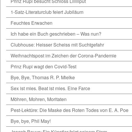
Prinz Rupi besucht Schloss Lilllliput
1-Satz-Literaturclub feiert Jubiläum
Feuchtes Erwachen
Ich habe ein Buch geschrieben – Was nun?
Clubhouse: Heisser Scheiss mit Suchtgefahr
Weihnachtspost im Zeichen der Corona-Pandemie
Prinz Rupi wagt den Covid-Test
Bye, Bye, Thomas R. P. Mielke
Sex ist mies. Beat ist mies. Eine Farce
Möhren, Mohren, Moritaten
Pest-Lektüre: Die Maske des Roten Todes von E. A. Poe
Bye, bye, Phil May!
Joseph Beuys: Ein Künstler folgt seinem Stern