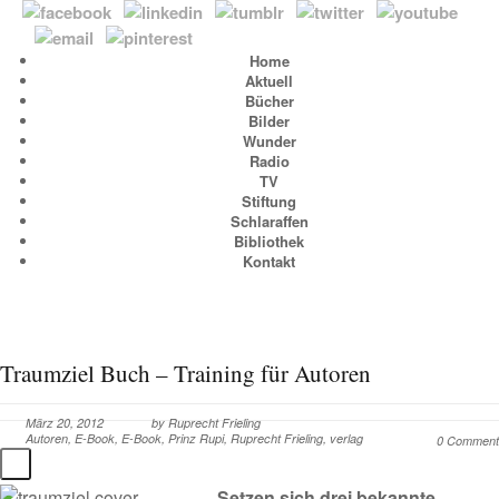
Home
Aktuell
Bücher
Bilder
Wunder
Radio
TV
Stiftung
Schlaraffen
Bibliothek
Kontakt
Traumziel Buch – Training für Autoren
März 20, 2012
by
Ruprecht Frieling
Autoren
,
E-Book
,
E-Book
,
Prinz Rupi
,
Ruprecht Frieling
,
verlag
0 Comment
Setzen sich drei bekannte