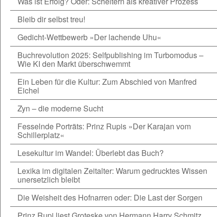
Was ist Erfolg? Oder: Scheitern als kreativer Prozess
Bleib dir selbst treu!
Gedicht-Wettbewerb »Der lachende Uhu«
Buchrevolution 2025: Selfpublishing im Turbomodus –
Wie KI den Markt überschwemmt
Ein Leben für die Kultur: Zum Abschied von Manfred
Eichel
Zyn – die moderne Sucht
Fesselnde Porträts: Prinz Rupis »Der Karajan vom
Schillerplatz«
Lesekultur im Wandel: Überlebt das Buch?
Lexika im digitalen Zeitalter: Warum gedrucktes Wissen
unersetzlich bleibt
Die Weisheit des Hofnarren oder: Die Last der Sorgen
Prinz Rupi liest Groteske von Hermann Harry Schmitz