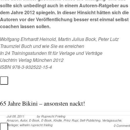
sollte sich unbedingt auch in einem Autoren-Ratgeber aus
dem Jahre 2012 spiegeln. In dieser Hinsicht hätten sich die
Autoren vor der Veröffentlichung besser erst einmal selbst
coachen lassen sollen.
Wolfgang Ehrhardt Heinold, Martin Julius Bock, Peter Lutz
Traumziel Buch und wie Sie es erreichen
In 24 Trainingsstunden fit für Verlage und Verträge
Uschtrin Verlag München 2012
ISBN 978-3-932522-15-4
65 Jahre Bikini – ansonsten nackt!
Juli 08, 2011
by
Ruprecht Frieling
Amazon
,
Autor
,
E-Book
,
E-Book
,
Kindle
,
Prinz Rupi
,
Self-Publishing
,
Verlagssuche
,
Verleger
,
wilhelm ruprecht frieling
0 Comment