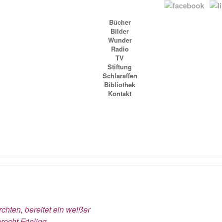
Bücher
Bilder
Wunder
Radio
TV
Stiftung
Schlaraffen
Bibliothek
Kontakt
chten, bereitet ein weißer
echt Frieling