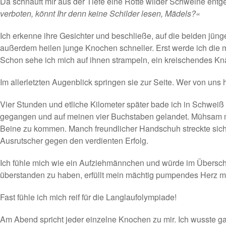
Da schnauft mir aus der Tiefe eine Rotte wilder Schweine entg
verboten, könnt Ihr denn keine Schilder lesen, Mädels?«
Ich erkenne ihre Gesichter und beschließe, auf die beiden jüng
außerdem heilen junge Knochen schneller. Erst werde ich die 
Schon sehe ich mich auf ihnen strampeln, ein kreischendes Knä
Im allerletzten Augenblick springen sie zur Seite. Wer von uns
Vier Stunden und etliche Kilometer später bade ich in Schweiß
gegangen und auf meinen vier Buchstaben gelandet. Mühsam mu
Beine zu kommen. Manch freundlicher Handschuh streckte sich 
Ausrutscher gegen den verdienten Erfolg.
Ich fühle mich wie ein Aufziehmännchen und würde im Übersch
überstanden zu haben, erfüllt mein mächtig pumpendes Herz mit
Fast fühle ich mich reif für die Langlaufolympiade!
Am Abend spricht jeder einzelne Knochen zu mir. Ich wusste gar 