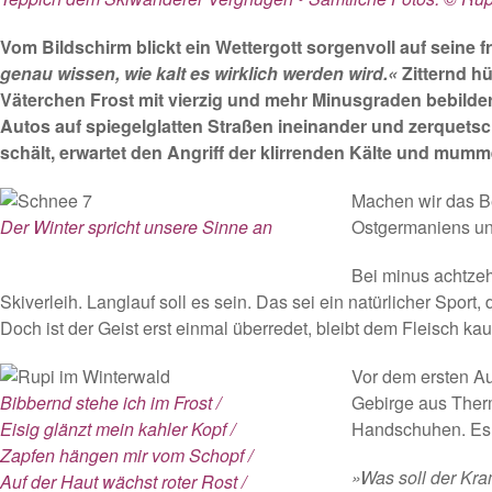
Vom Bildschirm blickt ein Wettergott sorgenvoll auf seine 
genau wissen, wie kalt es wirklich werden wird.«
Zitternd h
Väterchen Frost mit vierzig und mehr Minusgraden bebilde
Autos auf spiegelglatten Straßen ineinander und zerquetsc
schält, erwartet den Angriff der klirrenden Kälte und mumme
Machen wir das Be
Der Winter spricht unsere Sinne an
Ostgermaniens und
Bei minus achtzeh
Skiverleih. Langlauf soll es sein. Das sei ein natürlicher Sport
Doch ist der Geist erst einmal überredet, bleibt dem Fleisch k
Vor dem ersten Au
Bibbernd stehe ich im Frost /
Gebirge aus Ther
Eisig glänzt mein kahler Kopf /
Handschuhen. Es i
Zapfen hängen mir vom Schopf /
»Was soll der Kra
Auf der Haut wächst roter Rost /