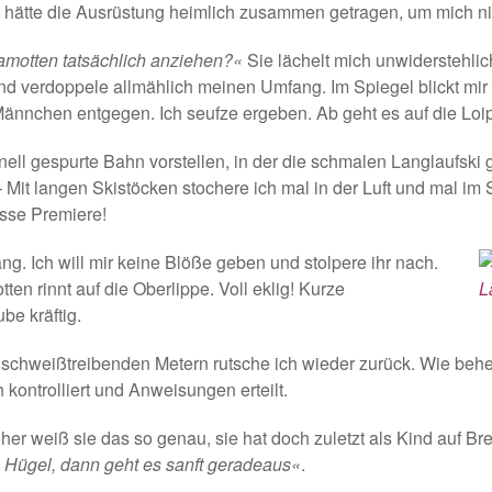
e hätte die Ausrüstung heimlich zusammen getragen, um mich ni
lamotten tatsächlich anziehen?«
Sie lächelt mich unwiderstehli
d verdoppele allmählich meinen Umfang. Im Spiegel blickt mir n
ännchen entgegen. Ich seufze ergeben. Ab geht es auf die Loi
nell gespurte Bahn vorstellen, in der die schmalen Langlaufski 
! – Mit langen Skistöcken stochere ich mal in der Luft und mal
asse Premiere!
ng. Ich will mir keine Blöße geben und stolpere ihr nach.
en rinnt auf die Oberlippe. Voll eklig! Kurze
L
be kräftig.
rei schweißtreibenden Metern rutsche ich wieder zurück. Wie be
h kontrolliert und Anweisungen erteilt.
r weiß sie das so genau, sie hat doch zuletzt als Kind auf B
ne Hügel, dann geht es sanft geradeaus«
.