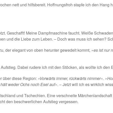
chen nett und hilfsbereit. Hoffnungsfroh stapfe ich den Hang h
zt. Geschafft! Meine Dampfmaschine faucht. Weiße Schwaden 
Loipen und die Liebe zum Leben. – Doch was muss ich sehen? Sc
er zu, der elegant von oben herunter gewedelt kommt,
»es ist nur 
Aufstieg. Dabei rudere ich mit den Stöcken, als wollte ich de
er über diese Region:
»Vorwärts immer, rückwärts nimmer«. »Ho
 hält weder Ochs noch Esel auf«
. – Jetzt will ich es wirklich wis
utschland und Tschechien. Eine verschneite Märchenlandschaft
ht den beschwerlichen Aufstieg vergessen.