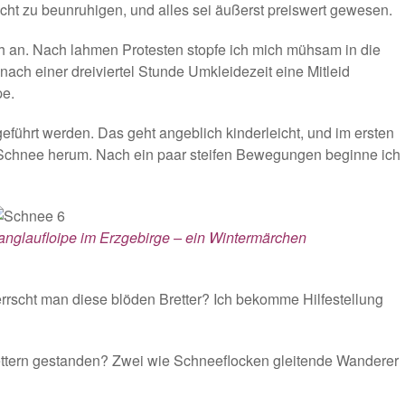
cht zu beunruhigen, und alles sei äußerst preiswert gewesen.
ch an. Nach lahmen Protesten stopfe ich mich mühsam in die
ach einer dreiviertel Stunde Umkleidezeit eine Mitleid
pe.
geführt werden. Das geht angeblich kinderleicht, und im ersten
 im Schnee herum. Nach ein paar steifen Bewegungen beginne ich
anglaufloipe im Erzgebirge – ein Wintermärchen
herrscht man diese blöden Bretter? Ich bekomme Hilfestellung
rettern gestanden? Zwei wie Schneeflocken gleitende Wanderer