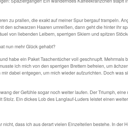
egen: Spaziergänger! Ein wanderndes Kaffeekränzchen stapft in
eren zu prallen, die exakt auf meiner Spur bergauf trampeln. A
mit den schwarzen Haaren umreißen, dann geht die hinter ihr 
uel von liebenden Leibern, sperrigen Skiern und spitzen Stöck
 hat nun mehr Glück gehabt?
 und habe ein Paket Taschentücher voll geschnupft. Mehrmals b
sste ich mich von den sperrigen Brettern befreien, um ächzen
mir dabei entgegen, um mich wieder aufzurichten. Doch was si
wang der Gefühle sogar noch weiter laufen. Der Triumph, eine
 Stolz. Ein dickes Lob des Langlauf-Luders leistet einen weit
nicht, dass ich aus derart vielen Einzelteilen bestehe. In der 