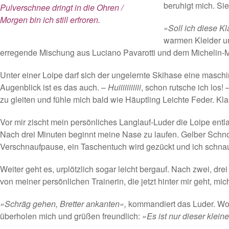
beruhigt mich. Si
Pulverschnee dringt in die Ohren /
Morgen bin ich still erfroren.
»Soll ich diese K
warmen Kleider un
erregende Mischung aus Luciano Pavarotti und dem Michelin-M
Unter einer Loipe darf sich der ungelernte Skihase eine maschi
Augenblick ist es das auch. –
Huiiiiiiiiiii
, schon rutsche ich los
zu gleiten und fühle mich bald wie Häuptling Leichte Feder. Kl
Vor mir zischt mein persönliches Langlauf-Luder die Loipe entla
Nach drei Minuten beginnt meine Nase zu laufen. Gelber Schnott
Verschnaufpause, ein Taschentuch wird gezückt und ich schnau
Weiter geht es, urplötzlich sogar leicht bergauf. Nach zwei, d
von meiner persönlichen Trainerin, die jetzt hinter mir geht, mic
»Schräg gehen, Bretter ankanten«,
kommandiert das Luder. Wohe
überholen mich und grüßen freundlich:
»Es ist nur dieser klei