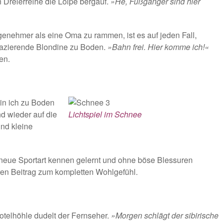
 Dreierreihe die Loipe bergauf.
»He, Fußgänger sind hier
ngenehmer als eine Oma zu rammen, ist es auf jeden Fall,
spazierende Blondine zu Boden.
»Bahn frei. Hier komme ich!«
en.
in ich zu Boden
d wieder auf die
Lichtspiel im Schnee
nd kleine
 neue Sportart kennen gelernt und ohne böse Blessuren
eren Beitrag zum kompletten Wohlgefühl.
Hotelhöhle dudelt der Fernseher.
»Morgen schlägt der sibirische