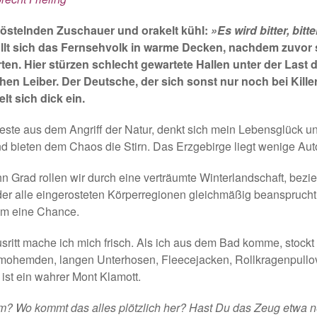
fröstelnden Zuschauer und orakelt kühl:
»Es wird bitter, bitt
üllt sich das Fernsehvolk in warme Decken, nachdem zuvor
rten. Hier stürzen schlecht gewartete Hallen unter der La
hen Leiber. Der Deutsche, der sich sonst nur noch bei Kil
lt sich dick ein.
ste aus dem Angriff der Natur, denkt sich mein Lebensglück un
 bieten dem Chaos die Stirn. Das Erzgebirge liegt wenige Auto
n Grad rollen wir durch eine verträumte Winterlandschaft, bez
, der alle eingerosteten Körperregionen gleichmäßig beansprucht,
aum eine Chance.
sritt mache ich mich frisch. Als ich aus dem Bad komme, stockt 
mohemden, langen Unterhosen, Fleecejacken, Rollkragenpullov
st ein wahrer Mont Klamott.
m? Wo kommt das alles plötzlich her? Hast Du das Zeug etwa n