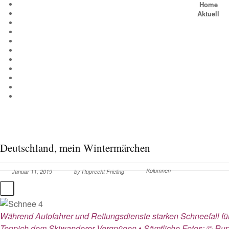
Home
Aktuell
Deutschland, mein Wintermärchen
Kolumnen
Januar 11, 2019
by
Ruprecht Frieling
Während Autofahrer und Rettungsdienste starken Schneefall für
Teppich dem Skiwanderer Vergnügen • Sämtliche Fotos: © Rupr