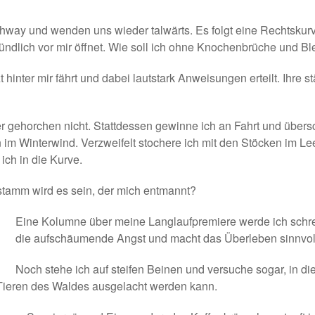
ay und wenden uns wieder talwärts. Es folgt eine Rechtskurve u
rgründlich vor mir öffnet. Wie soll ich ohne Knochenbrüche und 
t hinter mir fährt und dabei lautstark Anweisungen erteilt. Ihre
er gehorchen nicht. Stattdessen gewinne ich an Fahrt und übers
m Winterwind. Verzweifelt stochere ich mit den Stöcken im L
ich in die Kurve.
stamm wird es sein, der mich entmannt?
Eine Kolumne über meine Langlaufpremiere werde ich schre
die aufschäumende Angst und macht das Überleben sinnvol
Noch stehe ich auf steifen Beinen und versuche sogar, in 
 Tieren des Waldes ausgelacht werden kann.