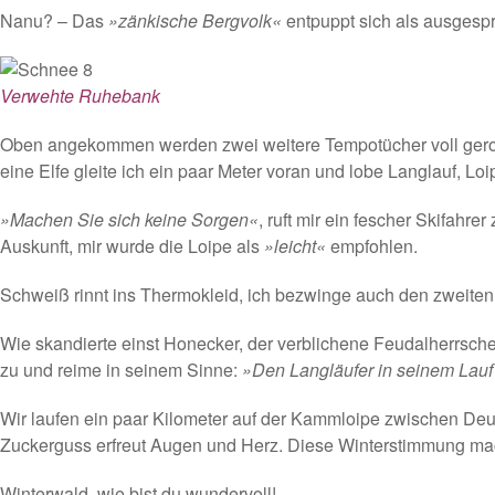
Nanu? – Das
»zänkische Bergvolk«
entpuppt sich als ausgespro
Verwehte Ruhebank
Oben angekommen werden zwei weitere Tempotücher voll gerot
eine Elfe gleite ich ein paar Meter voran und lobe Langlauf, 
»Machen Sie sich keine Sorgen«
, ruft mir ein fescher Skifahr
Auskunft, mir wurde die Loipe als
»leicht«
empfohlen.
Schweiß rinnt ins Thermokleid, ich bezwinge auch den zweiten 
Wie skandierte einst Honecker, der verblichene Feudalherrsch
zu und reime in seinem Sinne:
»Den Langläufer in seinem Lauf
Wir laufen ein paar Kilometer auf der Kammloipe zwischen De
Zuckerguss erfreut Augen und Herz. Diese Winterstimmung mac
Winterwald, wie bist du wundervoll!