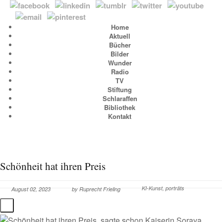
Home
Aktuell
Bücher
Bilder
Wunder
Radio
TV
Stiftung
Schlaraffen
Bibliothek
Kontakt
Schönheit hat ihren Preis
KI-Kunst
,
porträts
August 02, 2023
by
Ruprecht Frieling