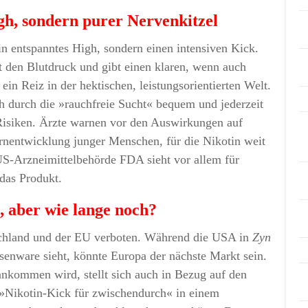
gh, sondern purer Nervenkitzel
in entspanntes High, sondern einen intensiven Kick.
ht den Blutdruck und gibt einen klaren, wenn auch
 ein Reiz in der hektischen, leistungsorientierten Welt.
ch durch die »rauchfreie Sucht« bequem und jederzeit
Risiken. Ärzte warnen vor den Auswirkungen auf
irnentwicklung junger Menschen, für die Nikotin weit
 US-Arzneimittelbehörde FDA sieht vor allem für
 das Produkt.
 aber wie lange noch?
schland und der EU verboten. Während die USA in
Zyn
ssenware sieht, könnte Europa der nächste Markt sein.
ankommen wird, stellt sich auch in Bezug auf den
»Nikotin-Kick für zwischendurch« in einem