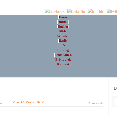
Home
Aktuell
Bücher
Bilder
Wunder
Radio
TV
Stiftung
Schlaraffen
Bibliothek
Kontakt
D
Cannabis
,
Drogen
,
Trends
ng
2 Comments