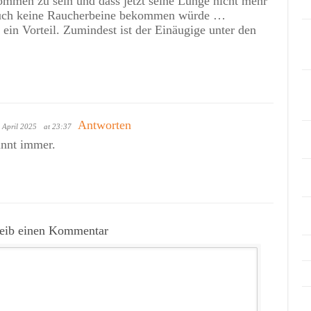
men zu sein und dass jetzt seine Lunge nicht mehr
 auch keine Raucherbeine bekommen würde …
 ein Vorteil. Zumindest ist der Einäugige unter den
Antworten
 April 2025
at 23:37
innt immer.
reib einen Kommentar