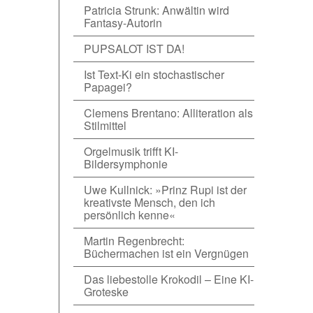
Patricia Strunk: Anwältin wird
Fantasy-Autorin
PUPSALOT IST DA!
Ist Text-Ki ein stochastischer
Papagei?
Clemens Brentano: Alliteration als
Stilmittel
Orgelmusik trifft KI-
Bildersymphonie
Uwe Kullnick: »Prinz Rupi ist der
kreativste Mensch, den ich
persönlich kenne«
Martin Regenbrecht:
Büchermachen ist ein Vergnügen
Das liebestolle Krokodil – Eine KI-
Groteske