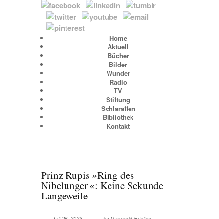
Home
Aktuell
Bücher
Bilder
Wunder
Radio
TV
Stiftung
Schlaraffen
Bibliothek
Kontakt
Prinz Rupis »Ring des
Nibelungen«: Keine Sekunde
Langeweile
Juli 26, 2023
by
Ruprecht Frieling