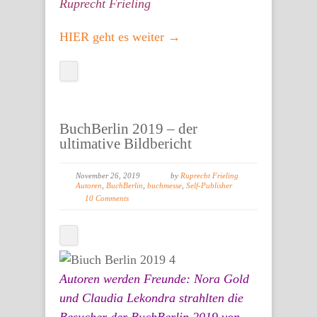
Ruprecht Frieling
HIER geht es weiter →
BuchBerlin 2019 – der
ultimative Bildbericht
November 26, 2019
by
Ruprecht Frieling
Autoren
,
BuchBerlin
,
buchmesse
,
Self-Publisher
10 Comments
Autoren werden Freunde: Nora Gold
und Claudia Lekondra strahlten die