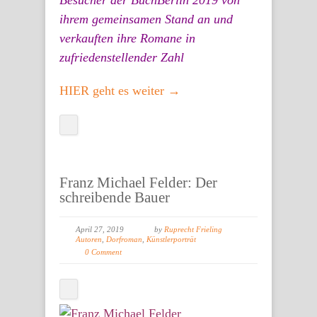
Besucher der BuchBerlin 2019 von
ihrem gemeinsamen Stand an und
verkauften ihre Romane in
zufriedenstellender Zahl
HIER geht es weiter →
Franz Michael Felder: Der
schreibende Bauer
April 27, 2019
by
Ruprecht Frieling
Autoren
,
Dorfroman
,
Künstlerporträt
0 Comment