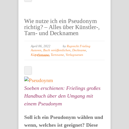
Wie nutze ich ein Pseudonym
richtig? – Alles über Künstler-,
Tarn- und Decknamen
April 06, 2022
by
Ruprecht Frieling
Autoren
,
Buch veröffentlichen
,
Deckname
,
Künstlername
,
Tarnname
,
Verlagswesen
0 Comment
Soeben erschienen: Frielings großes
Handbuch über den Umgang mit
einem Pseudonym
Soll ich ein Pseudonym wählen und
wenn, welches ist geeignet? Diese