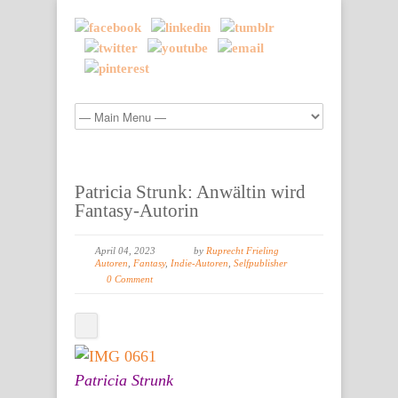
Patricia Strunk: Anwältin wird
Fantasy-Autorin
April 04, 2023
by
Ruprecht Frieling
Autoren
,
Fantasy
,
Indie-Autoren
,
Selfpublisher
0 Comment
Patricia Strunk