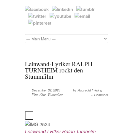
Leinwand-Lyriker RALPH
TURNHEIM rockt den
Stummfilm
Dezember 02, 2023
by
Ruprecht Frieling
Film
,
Kino
,
Stummfilm
0 Comment
Leinwand-Lyriker Ralph Turnheim