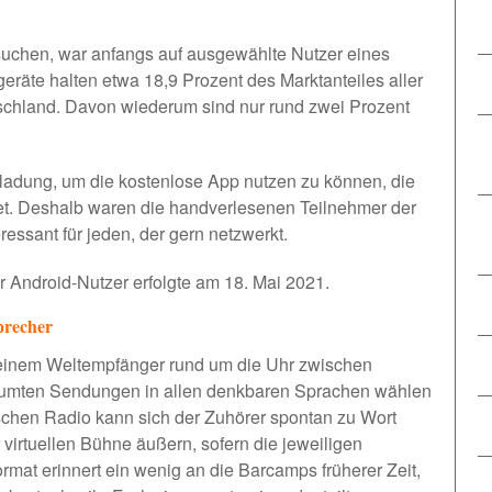
uchen, war anfangs auf ausgewählte Nutzer eines
eräte halten etwa 18,9 Prozent des Marktanteiles aller
schland. Davon wiederum sind nur rund zwei Prozent
nladung, um die kostenlose App nutzen zu können, die
et. Deshalb waren die handverlesenen Teilnehmer der
ressant für jeden, der gern netzwerkt.
r Android-Nutzer erfolgte am 18. Mai 2021.
precher
einem Weltempfänger rund um die Uhr zwischen
umten Sendungen in allen denkbaren Sprachen wählen
schen Radio kann sich der Zuhörer spontan zu Wort
virtuellen Bühne äußern, sofern die jeweiligen
rmat erinnert ein wenig an die
Barcamps
früherer Zeit,