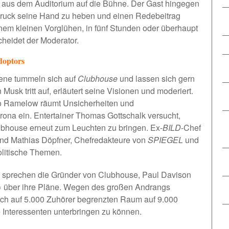
e aus dem Auditorium auf die Bühne. Der Gast hingegen
fdruck seine Hand zu heben und einen Redebeitrag
inem kleinen Vorglühen, in fünf Stunden oder überhaupt
cheidet der Moderator.
doptors
zene tummeln sich auf
Clubhouse
und lassen sich gern
 Musk tritt auf, erläutert seine Visionen und moderiert.
do Ramelow räumt Unsicherheiten und
ona ein. Entertainer Thomas Gottschalk versucht,
ubhouse erneut zum Leuchten zu bringen. Ex-
BILD
-Chef
nd Mathias Döpfner, Chefredakteure von
SPIEGEL
und
olitische Themen.
sprechen die Gründer von Clubhouse, Paul Davison
« über ihre Pläne. Wegen des großen Andrangs
lich auf 5.000 Zuhörer begrenzten Raum auf 9.000
e Interessenten unterbringen zu können.