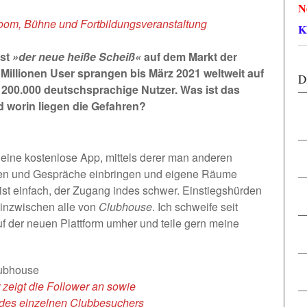
N
room, Bühne und Fortbildungsveranstaltung
K
ist
»der neue heiße Scheiß«
auf dem Markt der
illionen User sprangen bis März 2021 weltweit auf
D
a 200.000 deutschsprachige Nutzer. Was ist das
 worin liegen die Gefahren?
 eine kostenlose App, mittels derer man anderen
onen und Gespräche einbringen und eigene Räume
ist einfach, der Zugang indes schwer. Einstiegshürden
 inzwischen alle von
Clubhouse
. Ich schweife seit
f der neuen Plattform umher und teile gern meine
 zeigt die Follower an sowie
des einzelnen
Clubbesuchers