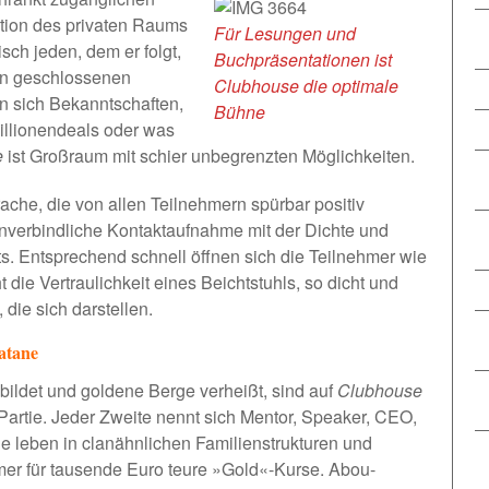
ktion des privaten Raums
Für Lesungen und
isch jeden, dem er folgt,
Buchpräsentationen ist
en geschlossenen
Clubhouse die optimale
n sich Bekanntschaften,
Bühne
llionendeals oder was
e
ist Großraum mit schier unbegrenzten Möglichkeiten.
ache, die von allen Teilnehmern spürbar positiv
nverbindliche Kontaktaufnahme mit der Dichte und
s. Entsprechend schnell öffnen sich die Teilnehmer wie
 die Vertraulichkeit eines Beichtstuhls, so dicht und
die sich darstellen.
atane
 bildet und goldene Berge verheißt, sind auf
Clubhouse
Partie. Jeder Zweite nennt sich Mentor, Speaker, CEO,
ge leben in clanähnlichen Familienstrukturen und
er für tausende Euro teure »Gold«-Kurse. Abou-