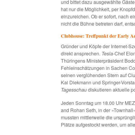
und bittet dazu ausgewählte Gäst
hat nur die Möglichkeit, per Knop
einzureichen. Ob er sofort, nach e
nicht die Bühne betreten darf, ents
Clubhouse: Treffpunkt der Early A
Gründer und Köpfe der Internet-S
direkt ansprechen.
Tesla
-Chef Elon
Thüringens Ministerpräsident Bo
Fehleinschätzungen in Sachen Cor
seinen verglühenden Stern auf Cl
Kai Diekmann und Springer-Vorsta
Tagesschau
diskutieren aktuelle p
Jeden Sonntag um 18.00 Uhr MEZ 
and Rohan Seth, in der »Townhall
mussten mittlerweile die ursprüng
Plätze aufgestockt werden, um all