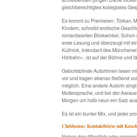
gleichberechtigtes kollegiales Ges
Es kommt zu Premieren:
Türkan
, 
Kindern, schreibt erotische Gesch
romantisierten Blickwinkel. Schon g
erste Lesung und überzeugt mit e
Kullnick, Intendant des Münchener
Hörbahn«
, ist auf der Bühne und l
Geburtsblinde AutorInnen lesen mi
vor und tragen ebenso fließend vo
möglich. Eine andere Autorin singt
Muttersprache, und bei der Aarau
Morgen um halb neun ein Satz aus
Es ist ein bunter Mix, und jeder pro
Clubhouse: Kontaktbörse mit Kusch
Neben den öffentlich oder einges