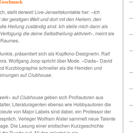
n Geschmack
, stellt derweil Live-Jenseitskontakte her:
»Ich
 der geistigen Welt und dort mit den Heilern, den
 die Heilung zuständig sind. Ich stelle mich dann als
 Verfügung die deine Selbstheilung aktiviert
«, meint sie
s Raumes.
Junkie, präsentiert sich als Kopfkino-Designerin. Ralf
emra. Wolfgang Joop spricht über Mode. »Dada« David
und Kurzbiographie schneller als die Hemden und
heinungen auf
Clubhouse
.
werk«
auf
Clubhouse
geben sich Profiautoren aus
alter, Literaturagenten ebenso wie Hobbyautoren die
oleute von Major Labels sind dabei, ein Professor der
Gespräch. Verleger
Wolfram Alster
sammelt neue Talente
rlage. Die Lesung einer erotischen Kurzgeschichte
die Runde auf. All das mündet in ein