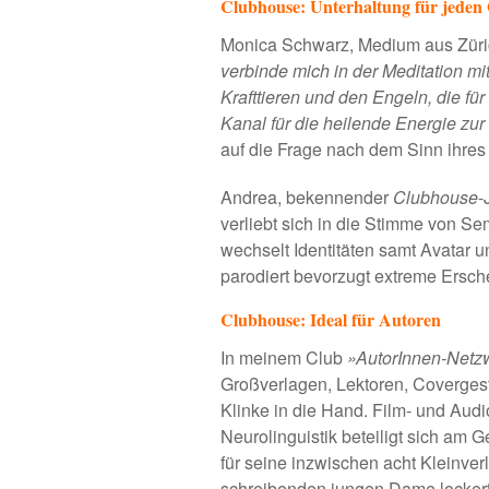
Clubhouse: Unterhaltung für jede
Monica Schwarz, Medium aus Zürich
verbinde mich in der Meditation mit
Krafttieren und den Engeln, die für
Kanal für die heilende Energie zur
auf die Frage nach dem Sinn ihre
Andrea, bekennender
Clubhouse
-
verliebt sich in die Stimme von S
wechselt Identitäten samt Avatar 
parodiert bevorzugt extreme Ersc
Clubhouse: Ideal für Autoren
In meinem Club
»AutorInnen-Netz
Großverlagen, Lektoren, Covergest
Klinke in die Hand. Film- und Audi
Neurolinguistik beteiligt sich am 
für seine inzwischen acht Kleinve
schreibenden jungen Dame lockert 