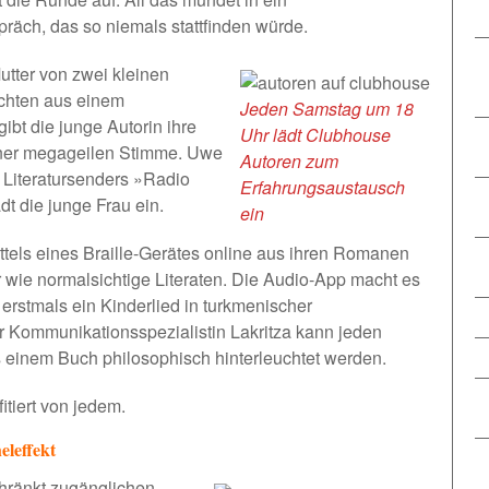
präch, das so niemals stattfinden würde.
Mutter von zwei kleinen
ichten aus einem
Jeden Samstag um 18
ibt die junge Autorin ihre
Uhr lädt Clubhouse
iner megageilen Stimme. Uwe
Autoren zum
 Literatursenders
»Radio
Erfahrungsaustausch
ädt die junge Frau ein.
ein
ttels eines Braille-Gerätes online aus ihren Romanen
r wie normalsichtige Literaten. Die Audio-App macht es
 erstmals ein Kinderlied in turkmenischer
er Kommunikationsspezialistin
Lakritza
kann jeden
 einem Buch philosophisch hinterleuchtet werden.
fitiert von jedem.
eleffekt
chränkt zugänglichen