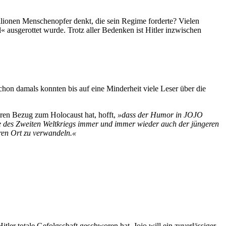
ionen Menschenopfer denkt, die sein Regime forderte? Vielen
 ausgerottet wurde. Trotz aller Bedenken ist Hitler inzwischen
hon damals konnten bis auf eine Minderheit viele Leser über die
iären Bezug zum Holocaust hat, hofft,
»dass der Humor in JOJO
chte des Zweiten Weltkriegs immer und immer wieder auch der jüngeren
ren Ort zu verwandeln.«
tler totale Gefolgschaft geschworen hat. Jojo will ein zuverlässiger