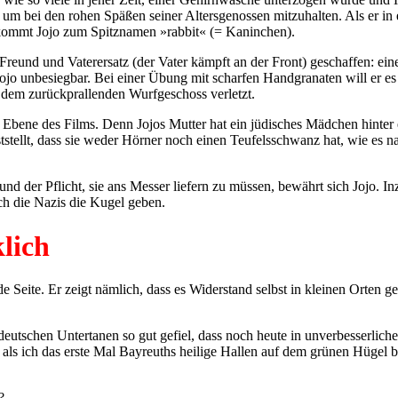
h, um bei den rohen Späßen seiner Altersgenossen mitzuhalten. Als er
o kommt Jojo zum Spitznamen »rabbit« (= Kaninchen).
reund und Vaterersatz (der Vater kämpft an der Front) geschaffen: eine
Jojo unbesiegbar. Bei einer Übung mit scharfen Handgranaten will er es
 dem zurückprallenden Wurfgeschoss verletzt.
Ebene des Films. Denn Jojos Mutter hat ein jüdisches Mädchen hinter ei
stellt, dass sie weder Hörner noch einen Teufelsschwanz hat, wie es na
der Pflicht, sie ans Messer liefern zu müssen, bewährt sich Jojo. In
ich die Nazis die Kugel geben.
lich
te. Er zeigt nämlich, dass es Widerstand selbst in kleinen Orten geg
r deutschen Untertanen so gut gefiel, dass noch heute in unverbesserli
als ich das erste Mal Bayreuths heilige Hallen auf dem grünen Hügel 
?