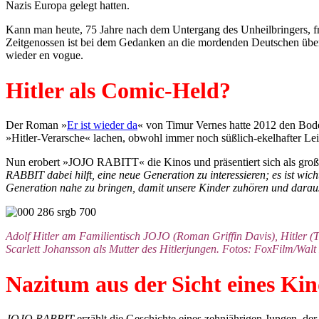
Nazis Europa gelegt hatten.
Kann man heute, 75 Jahre nach dem Untergang des Unheilbringers, f
Zeitgenossen ist bei dem Gedanken an die mordenden Deutschen überha
wieder en vogue.
Hitler als Comic-Held?
Der Roman »
Er ist wieder da
« von Timur Vernes hatte 2012 den Bode
»Hitler-Verarsche« lachen, obwohl immer noch süßlich-ekelhafter Lei
Nun erobert »JOJO RABITT« die Kinos und präsentiert sich als große S
RABBIT dabei hilft, eine neue Generation zu interessieren; es ist wi
Generation nahe zu bringen, damit unsere Kinder zuhören und daraus
Adolf Hitler am Familientisch JOJO (Roman Griffin Davis), Hitler (T
Scarlett Johansson als Mutter des Hitlerjungen. Fotos: FoxFilm/Walt
Nazitum aus der Sicht eines Kin
JOJO RABBIT
erzählt die Geschichte eines zehnjährigen Jungen, der,