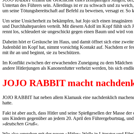
Untertan des Führers sein. Allerdings ist er zu schwach und zu weic
um seine Tötungsbereitschaft auf Befehl zu beweisen, versagt er. S
Um seine Unsicherheit zu bekämpfen, hat Jojo sich einen imaginären F
und Durchhalteparolen verteilt. Mit diesem Adolf im Kopf fühlt sich 
rennt los, schleudert sie ungeschickt gegen einen Baum und wird von
Daheim hört er Geräusche im Haus, und damit öffnet sich eine zweite 
Judenbild im Kopf hat, nimmt vorsichtig Kontakt auf. Nachdem er fest
mit ihr an und beginnt, sie zu beschützen.
Im Konflikt zwischen der erwachenden Zuneigung zu dem Mädchen und 
andere Hitlerjungen als Kanonenfutter verheizt werden, bis sich endl
JOJO RABBIT macht nachdenk
JOJO RABBIT hat neben allem Klamauk eine nachdenklich machende Sei
hatte.
Fakt ist aber auch, dass Hitler und seine Spießgesellen der Masse de
uns Kindern gegenüber an jedem 20. April den Führergeburtstag, und 
»deutschen Gruß«
.
Wie also umgehen mit der neuen »Hitler«-Welle in Literatur und Film