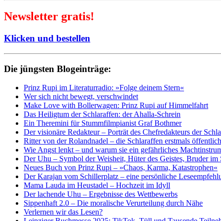
Newsletter gratis!
Klicken und bestellen
Die jüngsten Blogeinträge:
Prinz Rupi im Literaturradio: »Folge deinem Stern«
Wer sich nicht bewegt, verschwindet
Make Love with Bollerwagen: Prinz Rupi auf Himmelfahrt
Das Heiligtum der Schlaraffen: der Ahalla-Schrein
Ein Theremini für Stummfilmpianist Graf Bothmer
Der visionäre Redakteur – Porträt des Chefredakteurs der Schl
Ritter von der Rolandnadel – die Schlaraffen erstmals öffentlic
Wie Angst lenkt – und warum sie ein gefährliches Machtinstrum
Der Uhu – Symbol der Weisheit, Hüter des Geistes, Bruder im
Neues Buch von Prinz Rupi – »Chaos, Karma, Katastrophen«
Der Karajan vom Schillerplatz – eine persönliche Leseempfehl
Mama Lauda im Heustadel – Hochzeit im Idyll
Der lachende Uhu – Ergebnisse des Wettbewerbs
Sippenhaft 2.0 – Die moralische Verurteilung durch Nähe
Verlernen wir das Lesen?
Leipziger Buchmesse 2025: TikTok, Tüll und Tausende Teilne