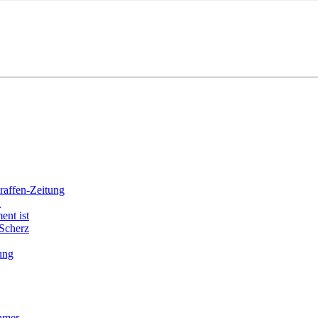
araffen-Zeitung
h
ent ist
 Scherz
ung
hmer