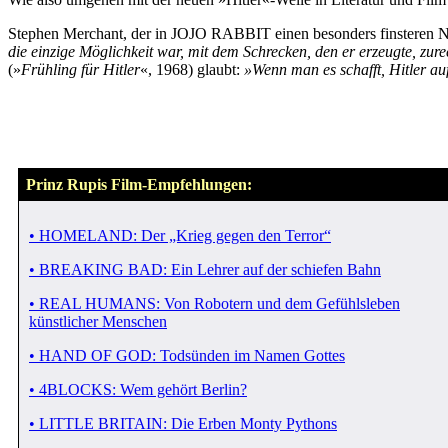
Stephen Merchant, der in JOJO RABBIT einen besonders finsteren N
die einzige Möglichkeit war, mit dem Schrecken, den er erzeugte, zur
(»
Frühling für Hitler
«, 1968) glaubt:
»Wenn man es schafft, Hitler au
Prinz Rupis Film-Empfehlungen:
• HOMELAND: Der „Krieg gegen den Terror“
• BREAKING BAD: Ein Lehrer auf der schiefen Bahn
• REAL HUMANS: Von Robotern und dem Gefühlsleben
künstlicher Menschen
• HAND OF GOD: Todsünden im Namen Gottes
• 4BLOCKS: Wem gehört Berlin?
• LITTLE BRITAIN: Die Erben Monty Pythons