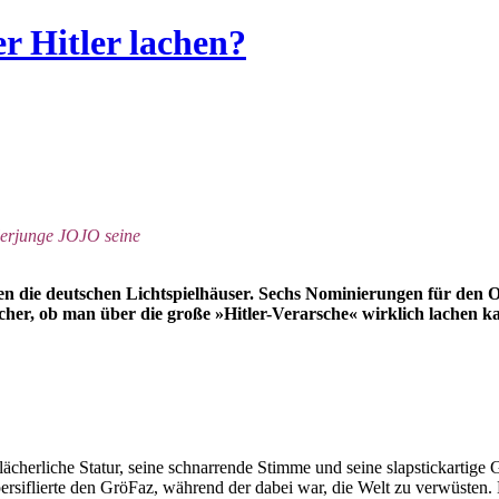
 Hitler lachen?
tlerjunge JOJO seine
ie deutschen Lichtspielhäuser. Sechs Nominierungen für den Osc
sicher, ob man über die große »Hitler-Verarsche« wirklich lachen k
cherliche Statur, seine schnarrende Stimme und seine slapstickartige G
d persiflierte den GröFaz, während der dabei war, die Welt zu verwüst