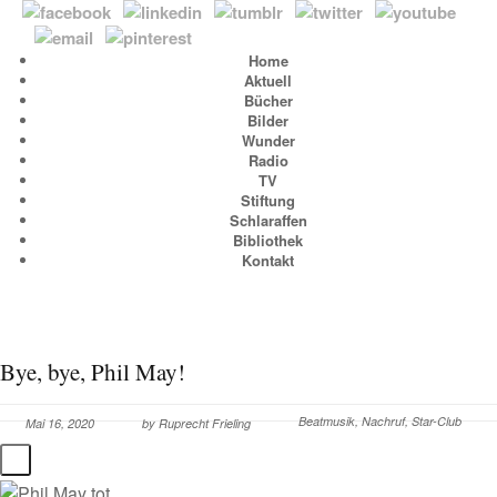
Home
Aktuell
Bücher
Bilder
Wunder
Radio
TV
Stiftung
Schlaraffen
Bibliothek
Kontakt
Bye, bye, Phil May!
Beatmusik
,
Nachruf
,
Star-Club
Mai 16, 2020
by
Ruprecht Frieling