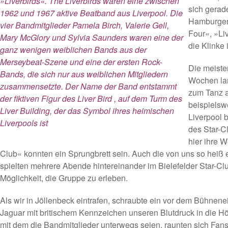
»Liverbirds«. The Liverbirds waren eine zwischen
sich gerad
1962 und 1967 aktive Beatband aus Liverpool. Die
Hamburger
vier Bandmitglieder Pamela Birch, Valerie Gell,
Four«, »Li
Mary McGlory und Sylvia Saunders waren eine der
die Klinke 
ganz wenigen weiblichen Bands aus der
Merseybeat-Szene und eine der ersten Rock-
Die meiste
Bands, die sich nur aus weiblichen Mitgliedern
Wochen la
zusammensetzte. Der Name der Band entstammt
zum Tanz a
der fiktiven Figur des Liver Bird , auf dem Turm des
beispielsw
Liver Building, der das Symbol ihres heimischen
Liverpool 
Liverpools ist
des Star-C
hier ihre We
Club« konnten ein Sprungbrett sein. Auch die von uns so heiß 
spielten mehrere Abende hintereinander im Bielefelder Star-Cl
Möglichkeit, die Gruppe zu erleben.
Als wir in Jöllenbeck eintrafen, schraubte ein vor dem Bühnene
Jaguar mit britischem Kennzeichen unseren Blutdruck in die H
mit dem die Bandmitglieder unterwegs seien, raunten sich Fans 