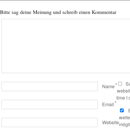
Bitte sag deine Meinung und schreib einen Kommentar
S
*
Name
websit
time I
*
Email
E
weit
Website
mögl