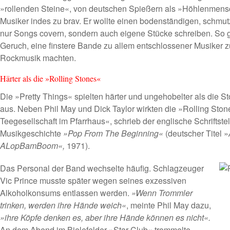
»rollenden Steine«, von deutschen Spießern als »Höhlenmen
Musiker indes zu brav. Er wollte einen bodenständigen, schmut
nur Songs covern, sondern auch eigene Stücke schreiben. So g
Geruch, eine finstere Bande zu allem entschlossener Musiker z
Rockmusik machten.
Härter als die »Rolling Stones«
Die »Pretty Things« spielten härter und ungehobelter als die
aus. Neben Phil May und Dick Taylor wirkten die »Rolling Ston
Teegesellschaft im Pfarrhaus«, schrieb der englische Schriftste
Musikgeschichte
»Pop From The Beginning«
(deutscher Titel »
ALopBamBoom«,
1971).
Das Personal der Band wechselte häufig. Schlagzeuger
Vic Prince musste später wegen seines exzessiven
Alkoholkonsums entlassen werden.
»Wenn Trommler
trinken, werden ihre Hände weich«
, meinte Phil May dazu,
»ihre Köpfe denken es, aber ihre Hände können es nicht«.
An dem Abend im Bielefelder »Star-Club« trommelte