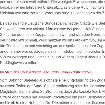
uns unerreichbar weit entfernt. Die wenigen Erwachsenen, die w
besaßen einen fahrbaren Untersatz. Das eigene Auto machte si
Mobilität war eine zentrale Voraussetzung, um den Idolen der
Es gab zwar die Deutsche Bundesbahn, mit der Städte wie Biel
Schwarzfahren war riskant. Man musste bei jedem Halt Ausscha
Schaffner durch den Zug patrouilliert war und sich den Herren
der Kontrolletti schnell, verschanzten wir uns auf dem Klo, um 
die Tür zu öffnen und vorsichtig um uns spähend aus dem Zug z
angenehmer war es dagegen, sich mit sieben, acht Freunden i
VW zu zwängen und unter Hallo und wildem Geheul über die B
Puddingtown zu rollen.
Im Starclub Bielefeld waren »The Pretty Things« willkommen
Vom Bahnhof Bielefeld aus öffnete eine Unterführung den Zug
situierten Teilen der Stadt. Schier endlos zog sich die Jöllenbec
Magistrale. Es fuhr eine Straßenbahn, doch die kostete Geld. Al
Straße oder rollten mit unseren Privattaxen ein paar Kilometer
rechts ab in eine Nebenstraße. Die mündete an einem düsteren