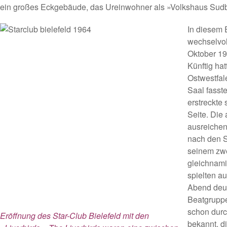
ein großes Eckgebäude, das Ureinwohner als »Volkshaus Sudb
In diesem 
wechselvol
Oktober 19
Künftig ha
Ostwestfal
Saal fasst
erstreckte 
Seite. Die
ausreichen
nach den S
seinem zwe
gleichnami
spielten au
Abend deut
Beatgruppe
schon durc
Eröffnung des Star-Club Bielefeld mit den
bekannt, d