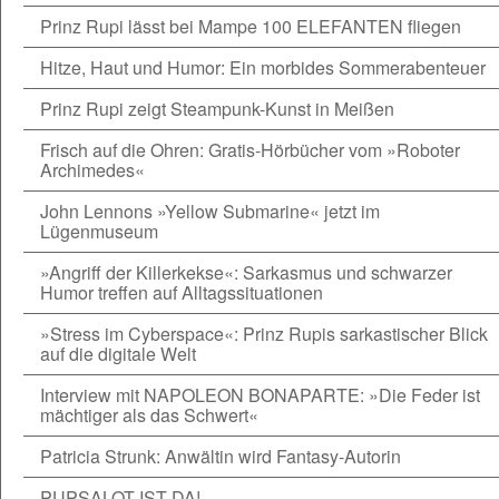
Prinz Rupi lässt bei Mampe 100 ELEFANTEN fliegen
Hitze, Haut und Humor: Ein morbides Sommerabenteuer
Prinz Rupi zeigt Steampunk-Kunst in Meißen
Frisch auf die Ohren: Gratis-Hörbücher vom »Roboter
Archimedes«
John Lennons »Yellow Submarine« jetzt im
Lügenmuseum
»Angriff der Killerkekse«: Sarkasmus und schwarzer
Humor treffen auf Alltagssituationen
»Stress im Cyberspace«: Prinz Rupis sarkastischer Blick
auf die digitale Welt
Interview mit NAPOLEON BONAPARTE: »Die Feder ist
mächtiger als das Schwert«
Patricia Strunk: Anwältin wird Fantasy-Autorin
PUPSALOT IST DA!