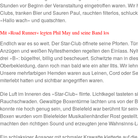
Stunden vor Beginn der Veranstaltung eingetroffen waren. Wir 
Clubs, tranken Bier und Sauren Paul, rauchten filterlos, schluc
»Hallo wach« und quatschten.
Mit »Road Runner« legten Phil May und seine Band los
Endlich war es so weit. Der Star-Club öffnete seine Pforten. Tür
Anzügen und weißen Nyltesthemden regelten den Einlass. Nylt
drei »B«: bügelfrei, billig und bescheuert. Schwitzte man in di
Oberbekleidung, dann roch man bald wie ein alter Iltis. Wir leh
Unsere mehrfarbigen Hemden waren aus Leinen, Cord oder Seide
miterlebt hatten und sichtbar angegriffen waren.
Die Luft im Inneren des »Star-Club« flirrte. Lichtkegel tasteten
Rauchschwaden. Gewaltige Boxentürme lachten uns von der Bü
konnte nie hoch genug sein, und Bielefeld war berühmt für sein
Boxen wurden vom Bielefelder Musikalienhändler Rost gestell
machten den richtigen Sound und erzeugten jene Wahnsinns-Laut
Ein schlaksiger Ansager mit schmaler Krawatte kletterte auf di