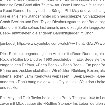
härteste Beat-Band aller Zeiten« an. Ohne Umschweife setzten 
a Road Runner, honey« schrie Sänger Phil May und verschlang
das er an einem Ständer hinter sich herschleppte. Schlagzeuger 
Crash-Becken und Dick Taylor, Rhythmusgitarrist der Band, z
über die E-Saite seines Instruments und erzeugte ein langge
Beep« antworteten die anderen Bandmitglieder im Chor.
[embedyt] https://www.youtube.com/watch?v=TiqhUKMZWYw[/
Die »Pretties« begannen jeden Auftritt mit »Road Runner«, ei
Rock´n´Roller Bo Diddley 1960 geschrieben hatte. Begeistert 
eingängigen Refrain. »Beep Beep.« »Beep Beep!« Ein paar Pä
Bühne und zuckten ekstatisch. Wir rückten Richtung Boxen, als
infernalischen Lärm irgendwas verpassen. »Beep Beep!« »Beep
anderen. »Don´t bring me down«. »Cry to me«. »You don´t belie
und rockten mit.
Phil May und Dick Taylor hatten die »Pretty Things« 1963 in Lo
zuvor mit Mick Jagger die »Rolling Stones« ins Leben gerufen u