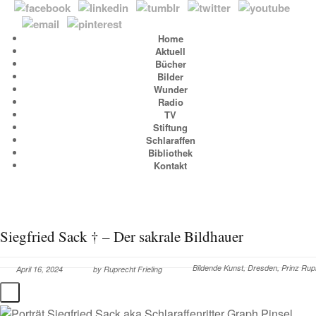
Home
Aktuell
Bücher
Bilder
Wunder
Radio
TV
Stiftung
Schlaraffen
Bibliothek
Kontakt
Siegfried Sack † – Der sakrale Bildhauer
Bildende Kunst
,
Dresden
,
Prinz Rup
April 16, 2024
by
Ruprecht Frieling