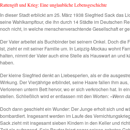
Rattengift und Krieg: Eine unglaubliche Lebensgeschichte
In dieser Stadt erblickt am 25. März 1938 Siegfried Sack das Lic
seine Wahlkampftour, die ihn durch 14 Städte im Deutschen Rei
noch nicht, in welche menschenverachtende Gesellschaft er ge
Der Vater arbeitet als Buchbinder bei seinem Onkel. Doch die F
ist, zieht er mit seiner Familie um. In Leipzig-Mockau wohnt F
halten, nimmt der Vater auch eine Stelle als Hauswart an und k
haben.
Der kleine Siegfried denkt an Liebesperlen, als er die ausgestre
Wirkung. Der Vierjährige erblindet, seine Haare fallen ihm aus,
Verlorenen unterm Bett hervor, wo er sich verkrochen hat. In e
stellen. Schließlich wird er entlassen mit den Worten:
»Wenn das
Doch dann geschieht ein Wunder: Der Junge erholt sich und wä
bombardiert. Insgesamt werden im Laufe des Vernichtungskrieg
Sack zieht mit insgesamt sieben Kindern in den Keller und richte
Zeit als aufregend. Sein Bruder feiert sogar seinen zehnten Ge