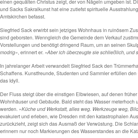
einen gequälten Christus zeigt, der von Nägeln umgeben ist. D
und Sacks Sakralkunst hat eine zutiefst spirituelle Ausstrahlung
Amtskirchen befasst.
Siegfried Sack erwirbt sein jetziges Wohnhaus in ruinösem Zust
sind geborsten. Wenngleich die Gemeinde dem Verkauf zustimmt,
Vorstellungen und benötigt dringend Raum, um an seinen Skulp
modrig«
, erinnert er.
»Aber ich überzeugte sie schließlich, und si
In jahrelanger Arbeit verwandelt Siegfried Sack den Trümmerha
Schaffens. Kunstfreunde, Studenten und Sammler erfüllen den 
das Idyll.
Der Fluss steigt über die einstigen Elbwiesen, auf denen früher
Wohnhäuser und Gebäude. Bald steht das Wasser meterhoch und 
werden.
»Küche und Werkstatt, alles weg. Werkzeuge weg, Bil
evakuiert und erleben, wie Dresden mit den katastrophalen Au
zurückzieht, zeigt sich das Ausmaß der Verwüstung. Die Schla
erinnern nur noch Markierungen des Wasserstandes an die Kat