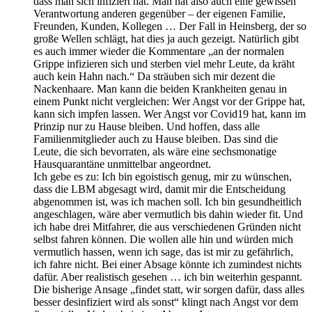
dass man sich infiziert hat. Man hat also auch eine gewissen
Verantwortung anderen gegenüber – der eigenen Familie,
Freunden, Kunden, Kollegen … Der Fall in Heinsberg, der so
große Wellen schlägt, hat dies ja auch gezeigt. Natürlich gibt
es auch immer wieder die Kommentare „an der normalen
Grippe infizieren sich und sterben viel mehr Leute, da kräht
auch kein Hahn nach.“ Da sträuben sich mir dezent die
Nackenhaare. Man kann die beiden Krankheiten genau in
einem Punkt nicht vergleichen: Wer Angst vor der Grippe hat,
kann sich impfen lassen. Wer Angst vor Covid19 hat, kann im
Prinzip nur zu Hause bleiben. Und hoffen, dass alle
Familienmitglieder auch zu Hause bleiben. Das sind die
Leute, die sich bevorraten, als wäre eine sechsmonatige
Hausquarantäne unmittelbar angeordnet.
Ich gebe es zu: Ich bin egoistisch genug, mir zu wünschen,
dass die LBM abgesagt wird, damit mir die Entscheidung
abgenommen ist, was ich machen soll. Ich bin gesundheitlich
angeschlagen, wäre aber vermutlich bis dahin wieder fit. Und
ich habe drei Mitfahrer, die aus verschiedenen Gründen nicht
selbst fahren können. Die wollen alle hin und würden mich
vermutlich hassen, wenn ich sage, das ist mir zu gefährlich,
ich fahre nicht. Bei einer Absage könnte ich zumindest nichts
dafür. Aber realistisch gesehen … ich bin weiterhin gespannt.
Die bisherige Ansage „findet statt, wir sorgen dafür, dass alles
besser desinfiziert wird als sonst“ klingt nach Angst vor dem