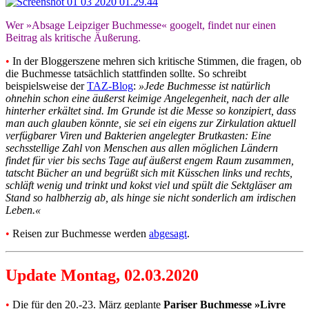
Wer »Absage Leipziger Buchmesse« googelt, findet nur einen
Beitrag als kritische Äußerung.
•
In der Bloggerszene mehren sich kritische Stimmen, die fragen, ob
die Buchmesse tatsächlich stattfinden sollte. So schreibt
beispielsweise der
TAZ-Blog
:
»Jede Buchmesse ist natürlich
ohnehin schon eine äußerst keimige Angelegenheit, nach der alle
hinterher erkältet sind. Im Grunde ist die Messe so konzipiert, dass
man auch glauben könnte, sie sei ein eigens zur Zirkulation aktuell
verfügbarer Viren und Bakterien angelegter Brutkasten: Eine
sechsstellige Zahl von Menschen aus allen möglichen Ländern
findet für vier bis sechs Tage auf äußerst engem Raum zusammen,
tatscht Bücher an und begrüßt sich mit Küsschen links und rechts,
schläft wenig und trinkt und kokst viel und spült die Sektgläser am
Stand so halbherzig ab, als hinge sie nicht sonderlich am irdischen
Leben.«
•
Reisen zur Buchmesse werden
abgesagt
.
Update Montag, 02.03.2020
•
Die für den 20.-23. März geplante
Pariser Buchmesse »Livre