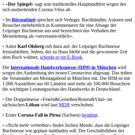
•
»
Der Spiegel
« sagt sein traditionelles Hauptstadtfest wegen des
sich ausbreitenden Corona-Virus ab.
•
Im
Börsenblatt
sprechen sich Verleger, Buchhändler, Autoren und
Besucher mehrheitlich in Kommentaren für eine Absage der
Leipziger Buchmesse aus und bezeichnen das Verhalten der
Messeleitung als »unverantwortlich«.
•
Autor
Karl Olsberg
ruft dazu auf, der Leipziger Buchmesse
fernzubleiben. Jedem, der zu Haus bleibt und die gewonnene Zeit
dem Buch widmet,
schenkt er ein E-Book
.
Die
Internationale Handwerksmesse (IHM) in München
wird
wegen der Ausbreitung des neuen Coronavirus abgesagt. Das teilten
die Veranstalter am Montagabend in München mit. Die IHM ist mit
1.000 Ausstellern aus 60 Ländern und mehr als 100.000 Besuchern
die wichtigste Leistungsschau des Handwerks in Deutschland.
•
Die Doppelmesse »Feiern&Genießen/Reisen&Vital« im
sächsischen
Löbau
wird laut
MDR
verschoben.
•
Erster
Corona-Fall in Pirna
(Sachsen)
bestätigt
.
•
»
Nicht mehr vertretbar«
findet Jochen Mende, dass die Leipziger
Buchmesse wie geplant stattfinden soll. Der Geschäftsführer der