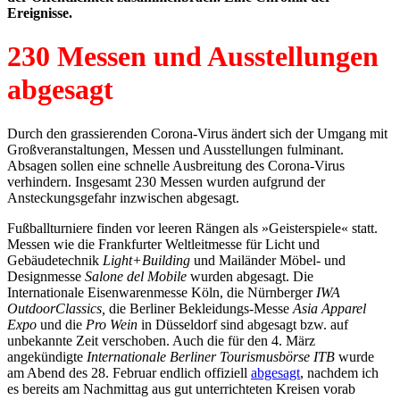
Ereignisse.
230 Messen und Ausstellungen
abgesagt
Durch den grassierenden Corona-Virus ändert sich der Umgang mit
Großveranstaltungen, Messen und Ausstellungen fulminant.
Absagen sollen eine schnelle Ausbreitung des Corona-Virus
verhindern. Insgesamt 230 Messen wurden aufgrund der
Ansteckungsgefahr inzwischen abgesagt.
Fußballturniere finden vor leeren Rängen als »Geisterspiele« statt.
Messen wie die Frankfurter Weltleitmesse für Licht und
Gebäudetechnik
Light+Building
und Mailänder Möbel- und
Designmesse
Salone del Mobile
wurden abgesagt. Die
Internationale Eisenwarenmesse Köln, die Nürnberger
IWA
OutdoorClassics,
die Berliner Bekleidungs-Messe
Asia Apparel
Expo
und die
Pro Wein
in Düsseldorf sind abgesagt bzw. auf
unbekannte Zeit verschoben. Auch die für den 4. März
angekündigte
Internationale Berliner Tourismusbörse ITB
wurde
am Abend des 28. Februar endlich offiziell
abgesagt
, nachdem ich
es bereits am Nachmittag aus gut unterrichteten Kreisen vorab