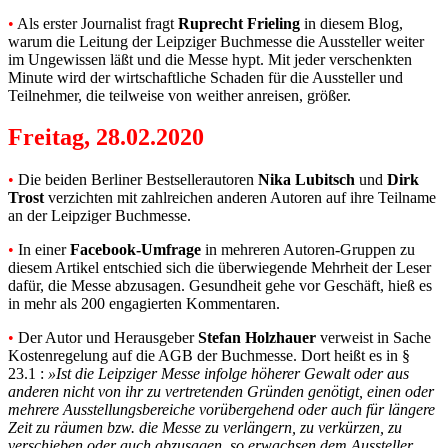
•
Als erster Journalist fragt
Ruprecht Frieling
in diesem Blog,
warum die Leitung der Leipziger Buchmesse die Aussteller weiter
im Ungewissen läßt und die Messe hypt. Mit jeder verschenkten
Minute wird der wirtschaftliche Schaden für die Aussteller und
Teilnehmer, die teilweise von weither anreisen, größer.
Freitag, 28.02.2020
•
Die beiden Berliner Bestsellerautoren
Nika Lubitsch
und
Dirk
Trost
verzichten mit zahlreichen anderen Autoren auf ihre Teilname
an der Leipziger Buchmesse.
•
In einer
Facebook-Umfrage
in mehreren Autoren-Gruppen zu
diesem Artikel entschied sich die überwiegende Mehrheit der Leser
dafür, die Messe abzusagen. Gesundheit gehe vor Geschäft, hieß es
in mehr als 200 engagierten Kommentaren.
•
Der Autor und Herausgeber
Stefan Holzhauer
verweist in Sache
Kostenregelung auf die AGB der Buchmesse. Dort heißt es in §
23.1 :
»Ist die Leipziger Messe infolge höherer Gewalt oder aus
anderen nicht von ihr zu vertretenden Gründen genötigt, einen oder
mehrere Ausstellungsbereiche vorübergehend oder auch für längere
Zeit zu räumen bzw. die Messe zu verlängern, zu verkürzen, zu
verschieben oder auch abzusagen, so erwachsen dem Aussteller