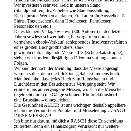
Wir investieren sehr viel Geld in unseren Stand
(Standgebühren, div.Zubehör wie Standausstattung,
Riesenposter, Werbematerialien, Freikarten für Aussteller, T-
Shirts, Tragetaschen), dann Hotelkosten, Fahrtkosten,
Personalkosten etc.)
Da es kleinere Verlage wie wir (800 Autoren) in den letzten
Jahren sowieso schwer haben, hervorgerufen durch
vermehrten ebook-Verkauf, schleppendes Insolvenzverfahren
eines großen Buchgroßhändlers, stark
gewinnbeeinträchtigende Messe 2018 (Schneekatastrophe),
stehen wir vor dem diesjährigen Dilemma vor ungeahnten
Folgen.
Wir sind dennoch der Meinung, dass die Messe abgesagt
werden sollte, denn die Infektionsgefahr ist immens hoch.
Man bedenke, dass jedes Buch zum Reinschauen und
Durchblättern den Besuchern zur Verfügung steht. Wir
erinnern uns an vergangene Messen, wo sich die Menschen
regelrecht durch die Gänge schoben. Ein Infektionsherd –
eine Brutstätte – ohnegleichen.
Die Gesundheit ALLER ist uns wichtiger, deshalb appelliere
ich an die Vernunft der Politiker und Messeleitung … SAGT
DIESE MESSE AB.
Ich bitte nur darum, möglichst RASCH diese Entscheidung
zu treffen, denn ein Hinauszögern verursacht nur weitere