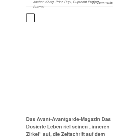
Jochen König
,
Prinz Rupi
,
Ruprecht Frieling
,
51 Comments
Surreal
Das Avant-Avantgarde-Magazin
Das
Dosierte Leben
rief seinen „inneren
Zirkel“ auf, die Zeitschrift auf dem