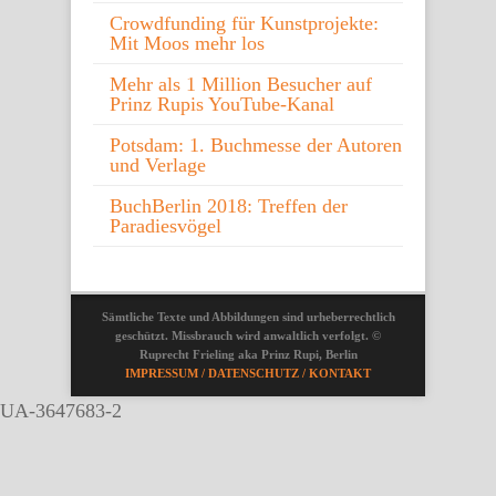
Crowdfunding für Kunstprojekte:
Mit Moos mehr los
Mehr als 1 Million Besucher auf
Prinz Rupis YouTube-Kanal
Potsdam: 1. Buchmesse der Autoren
und Verlage
BuchBerlin 2018: Treffen der
Paradiesvögel
Sämtliche Texte und Abbildungen sind urheberrechtlich
geschützt. Missbrauch wird anwaltlich verfolgt. ©
Ruprecht Frieling aka Prinz Rupi, Berlin
IMPRESSUM / DATENSCHUTZ / KONTAKT
UA-3647683-2