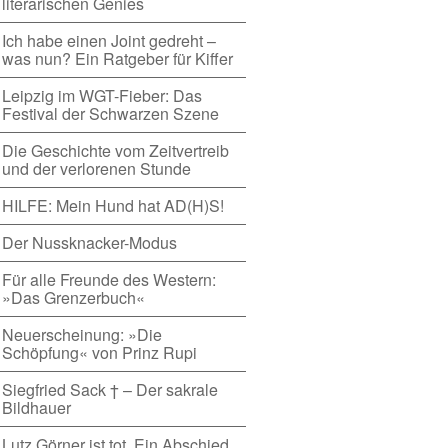
literarischen Genies
Ich habe einen Joint gedreht –
was nun? Ein Ratgeber für Kiffer
Leipzig im WGT-Fieber: Das
Festival der Schwarzen Szene
Die Geschichte vom Zeitvertreib
und der verlorenen Stunde
HILFE: Mein Hund hat AD(H)S!
Der Nussknacker-Modus
Für alle Freunde des Western:
»Das Grenzerbuch«
Neuerscheinung: »Die
Schöpfung« von Prinz Rupi
Siegfried Sack † – Der sakrale
Bildhauer
Lutz Görner ist tot. Ein Abschied