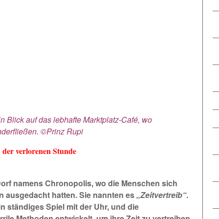
 Blick auf das lebhafte Marktplatz-Café, wo
derfließen. ©Prinz Rupi
d der verlorenen Stunde
 Dorf namens Chronopolis, wo die Menschen sich
en ausgedacht hatten. Sie nannten es
„Zeitvertreib“
.
 ständiges Spiel mit der Uhr, und die
rile Methoden entwickelt, um ihre Zeit zu vertreiben.