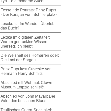
Zyn – die moderne Sucht
Fesselnde Porträts: Prinz Rupis
»Der Karajan vom Schillerplatz«
Lesekultur im Wandel: Überlebt
das Buch?
Lexika im digitalen Zeitalter:
Warum gedrucktes Wissen
unersetzlich bleibt
Die Weisheit des Hofnarren oder:
Die Last der Sorgen
Prinz Rupi liest Groteske von
Hermann Harry Schmitz
Abschied mit Wehmut: Clown-
Museum Leipzig schließt
Abschied von John Mayall: Der
Vater des britischen Blues
Teuflisches Opern-Spektakel: