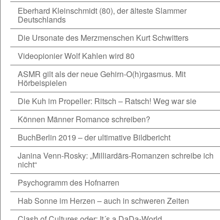
Eberhard Kleinschmidt (80), der älteste Slammer
Deutschlands
Die Ursonate des Merzmenschen Kurt Schwitters
Videopionier Wolf Kahlen wird 80
ASMR gilt als der neue Gehirn-O(h)rgasmus. Mit
Hörbeispielen
Die Kuh im Propeller: Ritsch – Ratsch! Weg war sie
Können Männer Romance schreiben?
BuchBerlin 2019 – der ultimative Bildbericht
Janina Venn-Rosky: „Milliardärs-Romanzen schreibe ich
nicht“
Psychogramm des Hofnarren
Hab Sonne im Herzen – auch in schweren Zeiten
Clash of Cultures oder: It´s a DaDa-World