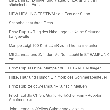
Mit Zahnrad, Zylinder und Magie: STEAMPUNK im
sächsischen Freital
NEW HEALING FESTIVAL: ein Fest der Sinne
Schönheit hat ihren Preis
Prinz Rupis »Ring des Nibelungen«: Keine Sekunde
Langeweile
Mampe zeigt 100 KI-BILDER zum Thema Elefanten
Mit Zahnrad und Zylinder: Meißen taucht in STEAMPUNK
ein
Prinz Rupi lässt bei Mampe 100 ELEFANTEN fliegen
Hitze, Haut und Humor: Ein morbides Sommerabenteuer
Prinz Rupi zeigt Steampunk-Kunst in Meißen
Frisch auf die Ohren: Gratis-Hörbücher vom »Roboter
Archimedes«
John Lennons »Yellow Submarine« jetzt im