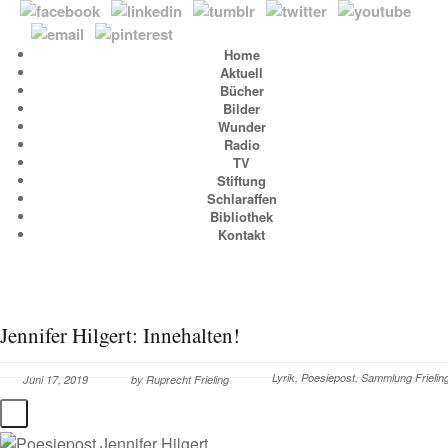
Home
Aktuell
Bücher
Bilder
Wunder
Radio
TV
Stiftung
Schlaraffen
Bibliothek
Kontakt
Jennifer Hilgert: Innehalten!
Lyrik
,
Poesiepost
,
Sammlung Frielin
Juni 17, 2019
by
Ruprecht Frieling