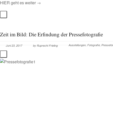
HIER geht es weiter →
Zeit im Bild: Die Erfindung der Pressefotografie
Ausstellungen
,
Fotografie
,
Pressefot
Juni 23, 2017
by
Ruprecht Frieling