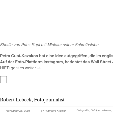
Shelfie von Prinz Rupi mit Miniatur seiner Schreibstube
Petra Gust-Kazakos hat eine Idee aufgegriffen, die im engli
Auf der Foto-Plattform
Instagram
, berichtet das
Wall Street
HIER geht es weiter →
Robert Lebeck, Fotojournalist
Fotografie
,
Fotojournalismus
,
November 26, 2008
by
Ruprecht Frieling