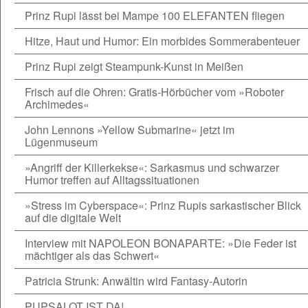
Prinz Rupi lässt bei Mampe 100 ELEFANTEN fliegen
Hitze, Haut und Humor: Ein morbides Sommerabenteuer
Prinz Rupi zeigt Steampunk-Kunst in Meißen
Frisch auf die Ohren: Gratis-Hörbücher vom »Roboter
Archimedes«
John Lennons »Yellow Submarine« jetzt im
Lügenmuseum
»Angriff der Killerkekse«: Sarkasmus und schwarzer
Humor treffen auf Alltagssituationen
»Stress im Cyberspace«: Prinz Rupis sarkastischer Blick
auf die digitale Welt
Interview mit NAPOLEON BONAPARTE: »Die Feder ist
mächtiger als das Schwert«
Patricia Strunk: Anwältin wird Fantasy-Autorin
PUPSALOT IST DA!