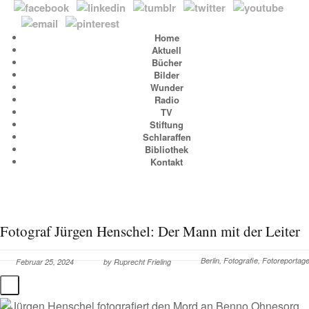
Home
Aktuell
Bücher
Bilder
Wunder
Radio
TV
Stiftung
Schlaraffen
Bibliothek
Kontakt
Fotograf Jürgen Henschel: Der Mann mit der Leiter
Berlin
,
Fotografie
,
Fotoreportag
Februar 25, 2024
by
Ruprecht Frieling