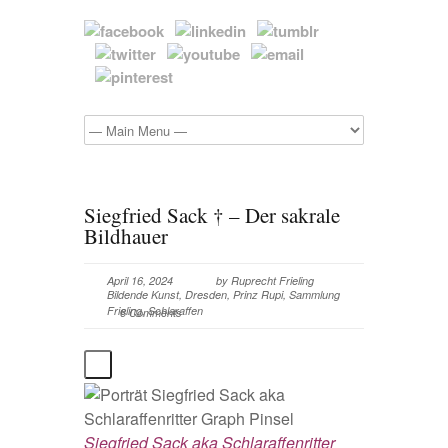
Siegfried Sack † – Der sakrale
Bildhauer
April 16, 2024
by
Ruprecht Frieling
Bildende Kunst
,
Dresden
,
Prinz Rupi
,
Sammlung
Frieling
,
Schlaraffen
6 Comments
Siegfried Sack aka Schlaraffenritter