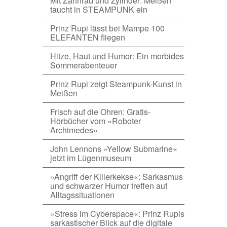
Mit Zahnrad und Zylinder: Meißen
taucht in STEAMPUNK ein
Prinz Rupi lässt bei Mampe 100
ELEFANTEN fliegen
Hitze, Haut und Humor: Ein morbides
Sommerabenteuer
Prinz Rupi zeigt Steampunk-Kunst in
Meißen
Frisch auf die Ohren: Gratis-
Hörbücher vom »Roboter
Archimedes«
John Lennons »Yellow Submarine«
jetzt im Lügenmuseum
»Angriff der Killerkekse«: Sarkasmus
und schwarzer Humor treffen auf
Alltagssituationen
»Stress im Cyberspace«: Prinz Rupis
sarkastischer Blick auf die digitale