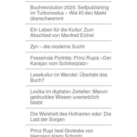
Buchrevolution 2025: Selfpublishing
im Turbomodus – Wie KI den Markt
überschwemmt
Ein Leben für die Kultur: Zum
Abschied von Manfred Eichel
Zyn – die moderne Sucht
Fesselnde Porträts: Prinz Rupis »Der
Karajan vom Schillerplatz«
Lesekultur im Wandel: Überlebt das
Buch?
Lexika im digitalen Zeitalter: Warum
gedrucktes Wissen unersetzlich
bleibt
Die Weisheit des Hofnarren oder: Die
Last der Sorgen
Prinz Rupi liest Groteske von
Hermann Harry Schmitz