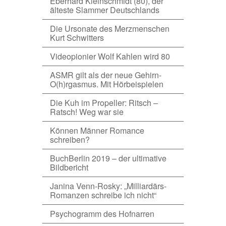
Eberhard Kleinschmidt (80), der
älteste Slammer Deutschlands
Die Ursonate des Merzmenschen
Kurt Schwitters
Videopionier Wolf Kahlen wird 80
ASMR gilt als der neue Gehirn-
O(h)rgasmus. Mit Hörbeispielen
Die Kuh im Propeller: Ritsch –
Ratsch! Weg war sie
Können Männer Romance
schreiben?
BuchBerlin 2019 – der ultimative
Bildbericht
Janina Venn-Rosky: „Milliardärs-
Romanzen schreibe ich nicht“
Psychogramm des Hofnarren