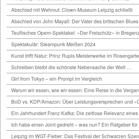
Abschied mit Wehmut: Clown-Museum Leipzig schließt
Abschied von John Mayall: Der Vater des britischen Blues
Teuflisches Opern-Spektakel: »Der Freischütz« in Bregen
Spektakulär: Steampunk Meißen 2024
Kunst trifft Natur: Prinz Rupis Meisterwerke im Rosengarte
Schreiben bleibt die schönste Nebensache der Welt …
Girl from Tokyo – ein Prompt im Vergleich
Warum wir essen, wie wir essen: Eine Reise in die Verga
BoD vs. KDP/Amazon: Über Leistungsversprechen und »
Ein Jahrhundert Franz Kafka: Die zeitlose Relevanz eines 
Ich habe einen Joint gedreht – was nun? Ein Ratgeber für 
Leipzig im WGT-Fieber: Das Festival der Schwarzen Sze