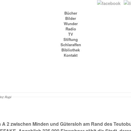
Bücher
Bilder
Wunder
Radio
TV
Stiftung
Schlaraffen
Bibliothek
Kontakt
inz Rupi
 A 2 zwischen Minden und Gütersloh am Rand des Teutobur
AKE. Angeblich 325.000 Einwohner zählt die Stadt, deren 