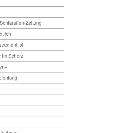
 Schlaraffen-Zeitung
ntlich
trument ist
r im Scherz
hen«
pfehlung
ilnehmer