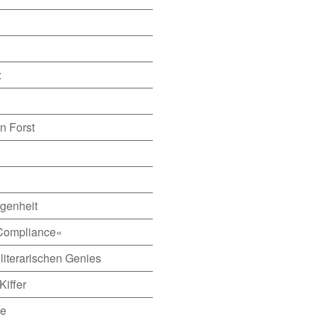
z
n Forst
ngenheit
Compliance«
literarischen Genies
Kiffer
ne