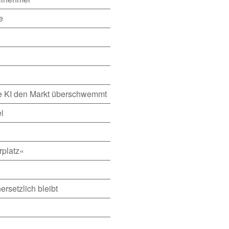
e
ie KI den Markt überschwemmt
l
rplatz«
rsetzlich bleibt