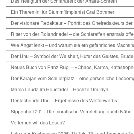
Das Heiligtum der Schlaraffen: der Ahalla-Schrein
Ein Theremini für Stummfilmpianist Graf Bothmer
Der visionäre Redakteur – Porträt des Chefredakteurs der
Ritter von der Rolandnadel – die Schlaraffen erstmals öffe
Wie Angst lenkt – und warum sie ein gefährliches Machtins
Der Uhu – Symbol der Weisheit, Hüter des Geistes, Brude
Neues Buch von Prinz Rupi – »Chaos, Karma, Katastrop
Der Karajan vom Schillerplatz – eine persönliche Leseem
Mama Lauda im Heustadel – Hochzeit im Idyll
Der lachende Uhu – Ergebnisse des Wettbewerbs
Sippenhaft 2.0 – Die moralische Verurteilung durch Nähe
Verlernen wir das Lesen?
Leipziger Buchmesse 2025: TikTok, Tüll und Tausende Te