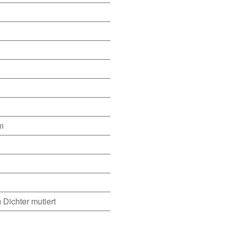
m
ichter mutiert