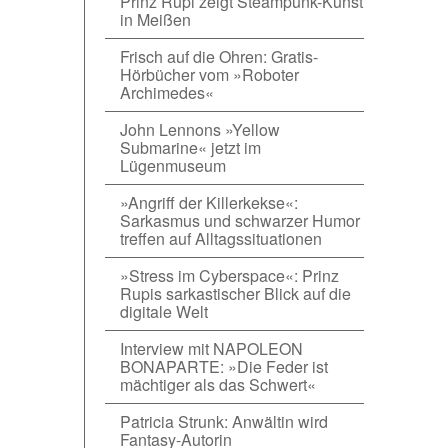
Prinz Rupi zeigt Steampunk-Kunst
in Meißen
Frisch auf die Ohren: Gratis-
Hörbücher vom »Roboter
Archimedes«
John Lennons »Yellow
Submarine« jetzt im
Lügenmuseum
»Angriff der Killerkekse«:
Sarkasmus und schwarzer Humor
treffen auf Alltagssituationen
»Stress im Cyberspace«: Prinz
Rupis sarkastischer Blick auf die
digitale Welt
Interview mit NAPOLEON
BONAPARTE: »Die Feder ist
mächtiger als das Schwert«
Patricia Strunk: Anwältin wird
Fantasy-Autorin