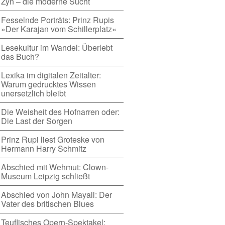
Zyn – die moderne Sucht
Fesselnde Porträts: Prinz Rupis
»Der Karajan vom Schillerplatz«
Lesekultur im Wandel: Überlebt
das Buch?
Lexika im digitalen Zeitalter:
Warum gedrucktes Wissen
unersetzlich bleibt
Die Weisheit des Hofnarren oder:
Die Last der Sorgen
Prinz Rupi liest Groteske von
Hermann Harry Schmitz
Abschied mit Wehmut: Clown-
Museum Leipzig schließt
Abschied von John Mayall: Der
Vater des britischen Blues
Teuflisches Opern-Spektakel: