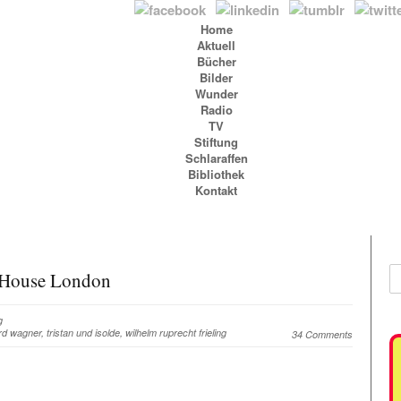
Home
Aktuell
Bücher
Bilder
Wunder
Radio
TV
Stiftung
Schlaraffen
Bibliothek
Kontakt
a House London
g
rd wagner
,
tristan und isolde
,
wilhelm ruprecht frieling
34 Comments