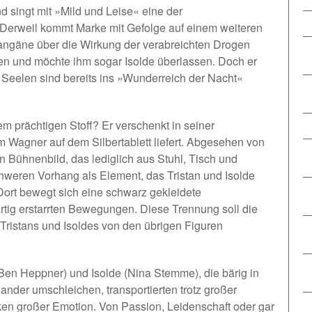
d singt mit »Mild und Leise« eine der
Derweil kommt Marke mit Gefolge auf einem weiteren
rangäne über die Wirkung der verabreichten Drogen
fen und möchte ihm sogar Isolde überlassen. Doch er
s Seelen sind bereits ins »Wunderreich der Nacht«
m prächtigen Stoff? Er verschenkt in seiner
m Wagner auf dem Silbertablett liefert. Abgesehen von
n Bühnenbild, das lediglich aus Stuhl, Tisch und
chweren Vorhang als Element, das Tristan und Isolde
ort bewegt sich eine schwarz gekleidete
kartig erstarrten Bewegungen. Diese Trennung soll die
ristans und Isoldes von den übrigen Figuren
(Ben Heppner) und Isolde (Nina Stemme), die bärig in
nander umschleichen, transportierten trotz großer
nken großer Emotion. Von Passion, Leidenschaft oder gar