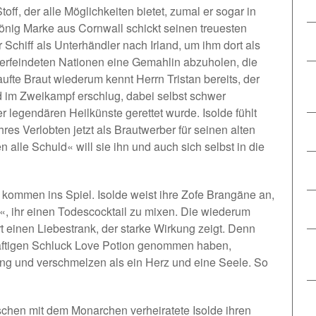
toff, der alle Möglichkeiten bietet, zumal er sogar in
König Marke aus Cornwall schickt seinen treuesten
Schiff als Unterhändler nach Irland, um ihm dort als
rfeindeten Nationen eine Gemahlin abzuholen, die
aufte Braut wiederum kennt Herrn Tristan bereits, der
d im Zweikampf erschlug, dabei selbst schwer
 legendären Heilkünste gerettet wurde. Isolde fühlt
res Verlobten jetzt als Brautwerber für seinen alten
 alle Schuld« will sie ihn und auch sich selbst in die
kommen ins Spiel. Isolde weist ihre Zofe Brangäne an,
t«, ihr einen Todescocktail zu mixen. Die wiederum
rt einen Liebestrank, der starke Wirkung zeigt. Denn
räftigen Schluck Love Potion genommen haben,
ung und verschmelzen als ein Herz und eine Seele. So
schen mit dem Monarchen verheiratete Isolde ihren