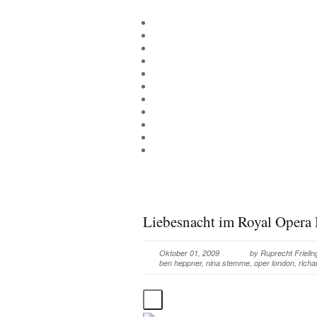
Liebesnacht im Royal Oper
Oktober 01, 2009
by
Ruprecht Frielin
ben heppner
,
nina stemme
,
oper london
,
richa