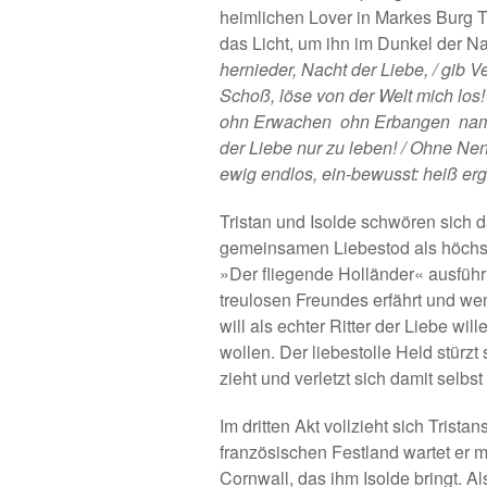
heimlichen Lover in Markes Burg Ti
das Licht, um ihn im Dunkel der Na
hernieder, Nacht der Liebe, / gib V
Schoß, löse von der Welt mich los! 
ohn Erwachen  ohn Erbangen  na
der Liebe nur zu leben! / Ohne Ne
ewig endlos, ein-bewusst: heiß erg
Tristan und Isolde schwören sich d
gemeinsamen Liebestod als höchste
»Der fliegende Holländer« ausführl
treulosen Freundes erfährt und weni
will als echter Ritter der Liebe wil
wollen. Der liebestolle Held stürz
zieht und verletzt sich damit selbst 
Im dritten Akt vollzieht sich Trist
französischen Festland wartet er m
Cornwall, das ihm Isolde bringt. Als 