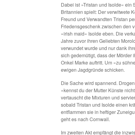
Dabei ist »Tristan und Isolde« ein S
Britannien spielt: Der verwitwete 
Freund und Verwandten Tristan per 
Friedensgeschenk zwischen den ve
»irish maid« Isolde eben. Die verk
Jahre zuvor ihren Geliebten Morol
verwundet wurde und nur dank ihrer
sich gedemütigt, dass der Mörder ih
Onkel Marke auftritt. Um »zu sühnen
ewigen Jagdgründe schicken.
Die Sache wird spannend. Drogen 
»kennst du der Mutter Künste nich
vertauscht die Mixturen und servie
sobald Tristan und Isolde einen k
entflammen sie in heftiger Zuneig
geht es nach Cornwall.
Im zweiten Akt empfängt die inzwi