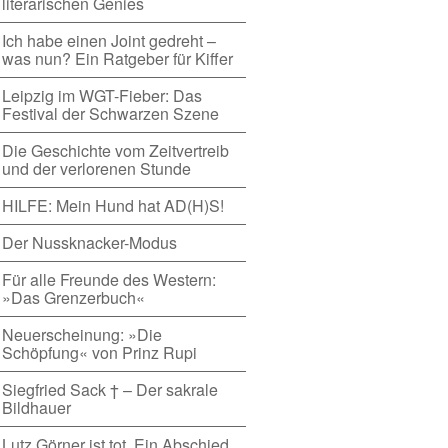
literarischen Genies
Ich habe einen Joint gedreht –
was nun? Ein Ratgeber für Kiffer
Leipzig im WGT-Fieber: Das
Festival der Schwarzen Szene
Die Geschichte vom Zeitvertreib
und der verlorenen Stunde
HILFE: Mein Hund hat AD(H)S!
Der Nussknacker-Modus
Für alle Freunde des Western:
»Das Grenzerbuch«
Neuerscheinung: »Die
Schöpfung« von Prinz Rupi
Siegfried Sack † – Der sakrale
Bildhauer
Lutz Görner ist tot. Ein Abschied