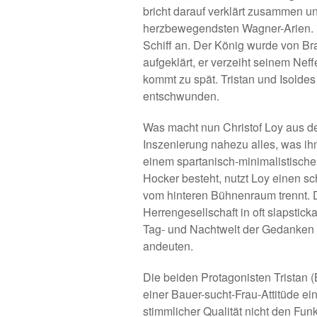
bricht darauf verklärt zusammen un
herzbewegendsten Wagner-Arien. 
Schiff an. Der König wurde von B
aufgeklärt, er verzeiht seinem Nef
kommt zu spät. Tristan und Isolde
entschwunden.
Was macht nun Christof Loy aus de
Inszenierung nahezu alles, was ih
einem spartanisch-minimalistische
Hocker besteht, nutzt Loy einen s
vom hinteren Bühnenraum trennt. D
Herrengesellschaft in oft slapstic
Tag- und Nachtwelt der Gedanken T
andeuten.
Die beiden Protagonisten Tristan 
einer Bauer-sucht-Frau-Attitüde ei
stimmlicher Qualität nicht den Fu