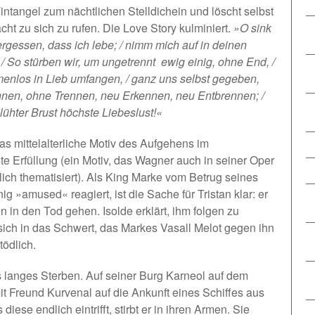
ntangel zum nächtlichen Stelldichein und löscht selbst
cht zu sich zu rufen. Die Love Story kulminiert.
»O sink
ergessen, dass ich lebe; / nimm mich auf in deinen
/ So stürben wir, um ungetrennt  ewig einig, ohne End, /
menlos in Lieb umfangen, / ganz uns selbst gegeben,
nnen, ohne Trennen, neu Erkennen, neu Entbrennen; /
lühter Brust höchste Liebeslust!«
as mittelalterliche Motiv des Aufgehens im
 Erfüllung (ein Motiv, das Wagner auch in seiner Oper
ich thematisiert). Als King Marke vom Betrug seines
g »amused« reagiert, ist die Sache für Tristan klar: er
len in den Tod gehen. Isolde erklärt, ihm folgen zu
t sich in das Schwert, das Markes Vasall Melot gegen ihn
tödlich.
ans langes Sterben. Auf seiner Burg Karneol auf dem
it Freund Kurvenal auf die Ankunft eines Schiffes aus
diese endlich eintrifft, stirbt er in ihren Armen. Sie