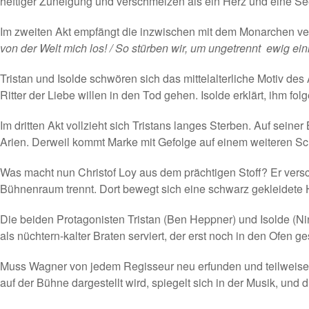
heftiger Zuneigung und verschmelzen als ein Herz und eine Se
Im zweiten Akt empfängt die inzwischen mit dem Monarchen verhe
von der Welt mich los! / So stürben wir, um ungetrennt  ewig e
Tristan und Isolde schwören sich das mittelalterliche Motiv de
Ritter der Liebe willen in den Tod gehen. Isolde erklärt, ihm fol
Im dritten Akt vollzieht sich Tristans langes Sterben. Auf sein
Arien. Derweil kommt Marke mit Gefolge auf einem weiteren Sch
Was macht nun Christof Loy aus dem prächtigen Stoff? Er versc
Bühnenraum trennt. Dort bewegt sich eine schwarz gekleidete H
Die beiden Protagonisten Tristan (Ben Heppner) und Isolde (Nin
als nüchtern-kalter Braten serviert, der erst noch in den Ofen 
Muss Wagner von jedem Regisseur neu erfunden und teilweise 
auf der Bühne dargestellt wird, spiegelt sich in der Musik, und