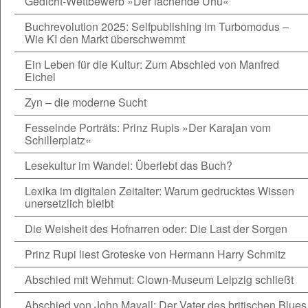
Gedicht-Wettbewerb »Der lachende Uhu«
Buchrevolution 2025: Selfpublishing im Turbomodus –
Wie KI den Markt überschwemmt
Ein Leben für die Kultur: Zum Abschied von Manfred
Eichel
Zyn – die moderne Sucht
Fesselnde Porträts: Prinz Rupis »Der Karajan vom
Schillerplatz«
Lesekultur im Wandel: Überlebt das Buch?
Lexika im digitalen Zeitalter: Warum gedrucktes Wissen
unersetzlich bleibt
Die Weisheit des Hofnarren oder: Die Last der Sorgen
Prinz Rupi liest Groteske von Hermann Harry Schmitz
Abschied mit Wehmut: Clown-Museum Leipzig schließt
Abschied von John Mayall: Der Vater des britischen Blues