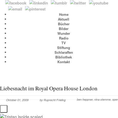
Home
Aktuell
Bücher
Bilder
Wunder
Radio
TV
Stiftung
Schlaraffen
Bibliothek
Kontakt
Liebesnacht im Royal Opera House London
ben heppner
,
nina stemme
,
oper
Oktober 01, 2009
by
Ruprecht Frieling