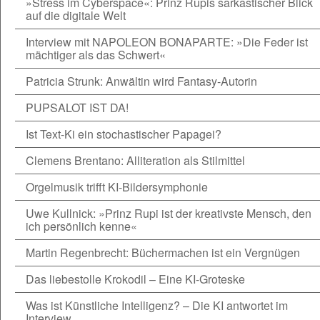
»Stress im Cyberspace«: Prinz Rupis sarkastischer Blick
auf die digitale Welt
Interview mit NAPOLEON BONAPARTE: »Die Feder ist
mächtiger als das Schwert«
Patricia Strunk: Anwältin wird Fantasy-Autorin
PUPSALOT IST DA!
Ist Text-Ki ein stochastischer Papagei?
Clemens Brentano: Alliteration als Stilmittel
Orgelmusik trifft KI-Bildersymphonie
Uwe Kullnick: »Prinz Rupi ist der kreativste Mensch, den
ich persönlich kenne«
Martin Regenbrecht: Büchermachen ist ein Vergnügen
Das liebestolle Krokodil – Eine KI-Groteske
Was ist Künstliche Intelligenz? – Die KI antwortet im
Interview