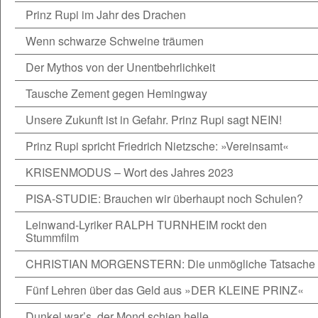
Prinz Rupi im Jahr des Drachen
Wenn schwarze Schweine träumen
Der Mythos von der Unentbehrlichkeit
Tausche Zement gegen Hemingway
Unsere Zukunft ist in Gefahr. Prinz Rupi sagt NEIN!
Prinz Rupi spricht Friedrich Nietzsche: »Vereinsamt«
KRISENMODUS – Wort des Jahres 2023
PISA-STUDIE: Brauchen wir überhaupt noch Schulen?
Leinwand-Lyriker RALPH TURNHEIM rockt den
Stummfilm
CHRISTIAN MORGENSTERN: Die unmögliche Tatsache
Fünf Lehren über das Geld aus »DER KLEINE PRINZ«
Dunkel war’s, der Mond schien helle