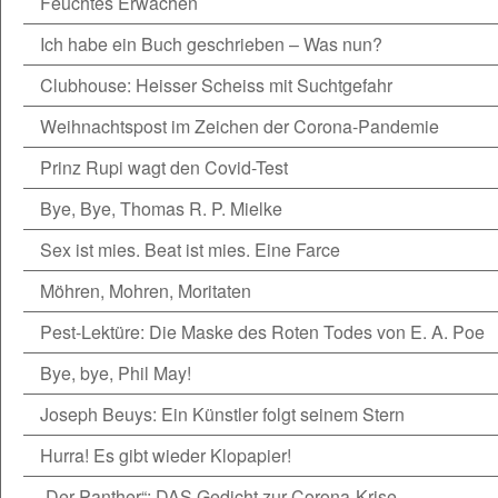
Feuchtes Erwachen
Ich habe ein Buch geschrieben – Was nun?
Clubhouse: Heisser Scheiss mit Suchtgefahr
Weihnachtspost im Zeichen der Corona-Pandemie
Prinz Rupi wagt den Covid-Test
Bye, Bye, Thomas R. P. Mielke
Sex ist mies. Beat ist mies. Eine Farce
Möhren, Mohren, Moritaten
Pest-Lektüre: Die Maske des Roten Todes von E. A. Poe
Bye, bye, Phil May!
Joseph Beuys: Ein Künstler folgt seinem Stern
Hurra! Es gibt wieder Klopapier!
„Der Panther“: DAS Gedicht zur Corona-Krise