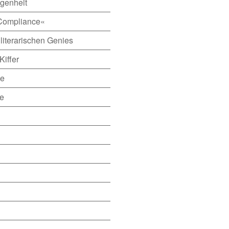
ngenheit
Compliance«
literarischen Genies
Kiffer
ne
de