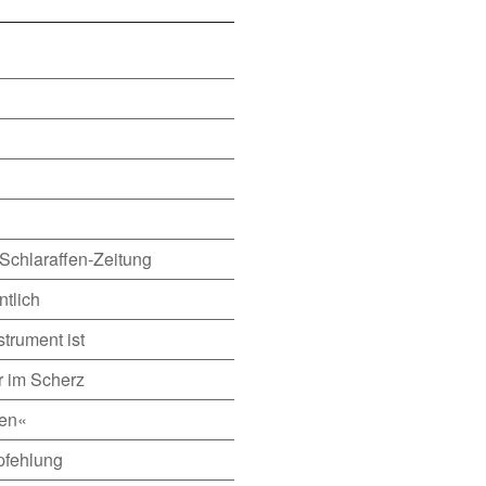
 Schlaraffen-Zeitung
ntlich
trument ist
r im Scherz
hen«
pfehlung