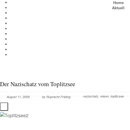
Home
Aktuell
Der Nazischatz vom Toplitzsee
nazischatz
,
reisen
,
toplitzsee
August 11, 2009
by
Ruprecht Frieling