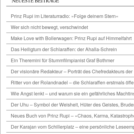
NEUESTE BEITRÄGE
Prinz Rupi im Literaturradio: »Folge deinem Stern«
Wer sich nicht bewegt, verschwindet
Make Love with Bollerwagen: Prinz Rupi auf Himmelfahrt
Das Heiligtum der Schlaraffen: der Ahalla-Schrein
Ein Theremini für Stummfilmpianist Graf Bothmer
Der visionäre Redakteur – Porträt des Chefredakteurs der
Ritter von der Rolandnadel – die Schlaraffen erstmals öffe
Wie Angst lenkt – und warum sie ein gefährliches Machtins
Der Uhu – Symbol der Weisheit, Hüter des Geistes, Brude
Neues Buch von Prinz Rupi – »Chaos, Karma, Katastrop
Der Karajan vom Schillerplatz – eine persönliche Leseem