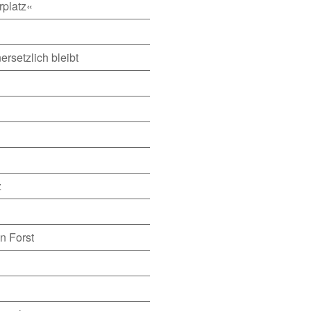
rplatz«
rsetzlich bleibt
z
n Forst