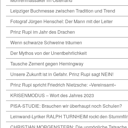
Möhrenmassaker im Osterland
Leipziger Buchmesse zwischen Tradition und Trend
Fotograf Jürgen Henschel: Der Mann mit der Leiter
Prinz Rupi im Jahr des Drachen
Wenn schwarze Schweine träumen
Der Mythos von der Unentbehrlichkeit
Tausche Zement gegen Hemingway
Unsere Zukunft ist in Gefahr. Prinz Rupi sagt NEIN!
Prinz Rupi spricht Friedrich Nietzsche: »Vereinsamt«
KRISENMODUS – Wort des Jahres 2023
PISA-STUDIE: Brauchen wir überhaupt noch Schulen?
Leinwand-Lyriker RALPH TURNHEIM rockt den Stummfil
CHRISTIAN MORGENSTERN: Die unmögliche Tatsache