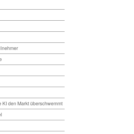
ilnehmer
e
ie KI den Markt überschwemmt
l