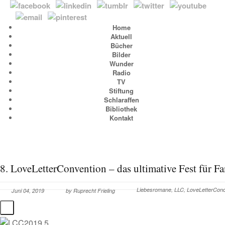
Home
Aktuell
Bücher
Bilder
Wunder
Radio
TV
Stiftung
Schlaraffen
Bibliothek
Kontakt
8. LoveLetterConvention – das ultimative Fest für F
Liebesromane
,
LLC
,
LoveLetterConc
Juni 04, 2019
by
Ruprecht Frieling