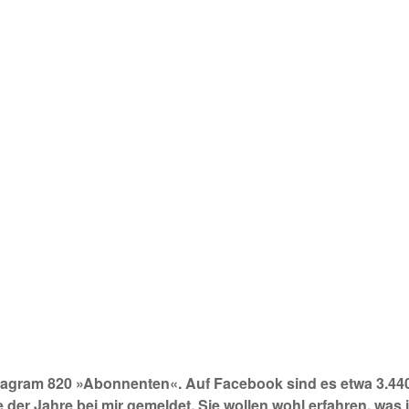
f Instagram 820 »Abonnenten«. Auf Facebook sind es etwa 
 der Jahre bei mir gemeldet. Sie wollen wohl erfahren, wa