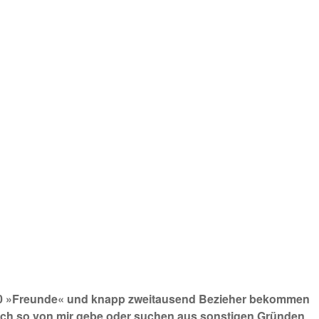
3.440 »Freunde« und knapp zweitausend Bezieher bekommen
s ich so von mir gebe oder suchen aus sonstigen Gründen