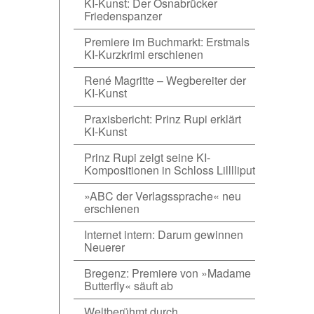
KI-Kunst: Der Osnabrücker
Friedenspanzer
Premiere im Buchmarkt: Erstmals
KI-Kurzkrimi erschienen
René Magritte – Wegbereiter der
KI-Kunst
Praxisbericht: Prinz Rupi erklärt
KI-Kunst
Prinz Rupi zeigt seine KI-
Kompositionen in Schloss Lilllliput
»ABC der Verlagssprache« neu
erschienen
Internet intern: Darum gewinnen
Neuerer
Bregenz: Premiere von »Madame
Butterfly« säuft ab
Weltberühmt durch