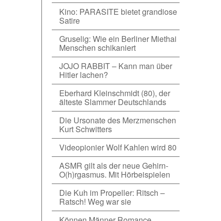
Kino: PARASITE bietet grandiose
Satire
Gruselig: Wie ein Berliner Miethai
Menschen schikaniert
JOJO RABBIT – Kann man über
Hitler lachen?
Eberhard Kleinschmidt (80), der
älteste Slammer Deutschlands
Die Ursonate des Merzmenschen
Kurt Schwitters
Videopionier Wolf Kahlen wird 80
ASMR gilt als der neue Gehirn-
O(h)rgasmus. Mit Hörbeispielen
Die Kuh im Propeller: Ritsch –
Ratsch! Weg war sie
Können Männer Romance