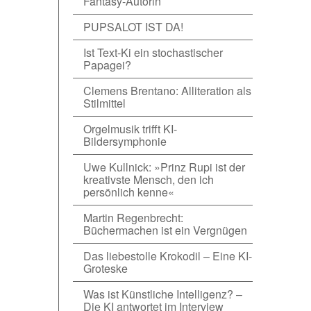
Fantasy-Autorin
PUPSALOT IST DA!
Ist Text-Ki ein stochastischer
Papagei?
Clemens Brentano: Alliteration als
Stilmittel
Orgelmusik trifft KI-
Bildersymphonie
Uwe Kullnick: »Prinz Rupi ist der
kreativste Mensch, den ich
persönlich kenne«
Martin Regenbrecht:
Büchermachen ist ein Vergnügen
Das liebestolle Krokodil – Eine KI-
Groteske
Was ist Künstliche Intelligenz? –
Die KI antwortet im Interview