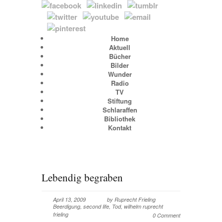
Home
Aktuell
Bücher
Bilder
Wunder
Radio
TV
Stiftung
Schlaraffen
Bibliothek
Kontakt
Lebendig begraben
April 13, 2009
by
Ruprecht Frieling
Beerdigung
,
second life
,
Tod
,
wilhelm ruprecht
frieling
0 Comment