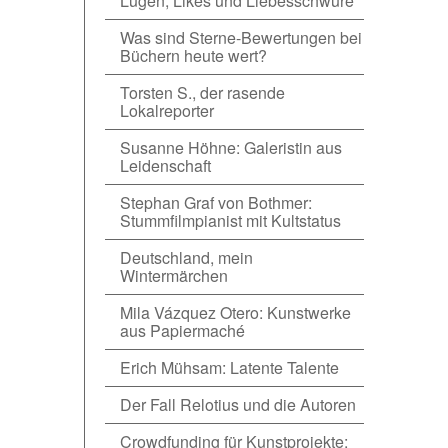
Lügen, Likes und Liebesschwüre
Was sind Sterne-Bewertungen bei
Büchern heute wert?
Torsten S., der rasende
Lokalreporter
Susanne Höhne: Galeristin aus
Leidenschaft
Stephan Graf von Bothmer:
Stummfilmpianist mit Kultstatus
Deutschland, mein
Wintermärchen
Mila Vázquez Otero: Kunstwerke
aus Papiermaché
Erich Mühsam: Latente Talente
Der Fall Relotius und die Autoren
Crowdfunding für Kunstprojekte: