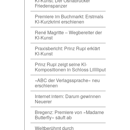
KI-Kunst: Der Osnabrücker
Friedenspanzer
Premiere im Buchmarkt: Erstmals
KI-Kurzkrimi erschienen
René Magritte – Wegbereiter der
KI-Kunst
Praxisbericht: Prinz Rupi erklärt
KI-Kunst
Prinz Rupi zeigt seine KI-
Kompositionen in Schloss Lilllliput
»ABC der Verlagssprache« neu
erschienen
Internet intern: Darum gewinnen
Neuerer
Bregenz: Premiere von »Madame
Butterfly« säuft ab
Weltberühmt durch