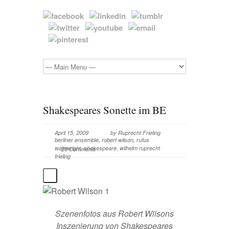
Shakespeares Sonette im BE
April 15, 2009
by
Ruprecht Frieling
berliner ensemble
,
robert wilson
,
rufus
wainwright
,
shakespeare
,
wilhelm ruprecht
26 Comments
frieling
Szenenfotos aus Robert Wilsons
Inszenierung von Shakespeares