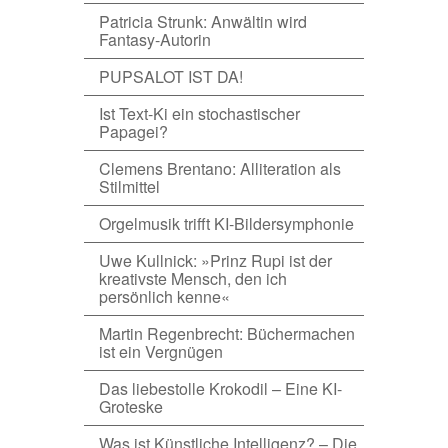
Patricia Strunk: Anwältin wird
Fantasy-Autorin
PUPSALOT IST DA!
Ist Text-Ki ein stochastischer
Papagei?
Clemens Brentano: Alliteration als
Stilmittel
Orgelmusik trifft KI-Bildersymphonie
Uwe Kullnick: »Prinz Rupi ist der
kreativste Mensch, den ich
persönlich kenne«
Martin Regenbrecht: Büchermachen
ist ein Vergnügen
Das liebestolle Krokodil – Eine KI-
Groteske
Was ist Künstliche Intelligenz? – Die