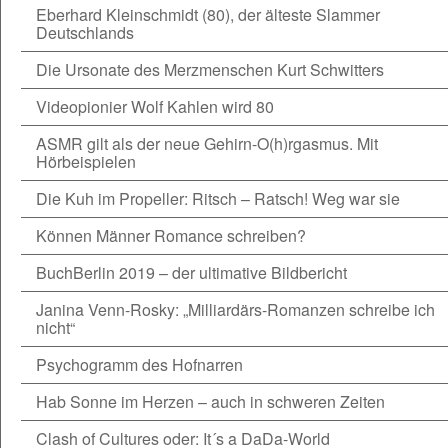
Eberhard Kleinschmidt (80), der älteste Slammer
Deutschlands
Die Ursonate des Merzmenschen Kurt Schwitters
Videopionier Wolf Kahlen wird 80
ASMR gilt als der neue Gehirn-O(h)rgasmus. Mit
Hörbeispielen
Die Kuh im Propeller: Ritsch – Ratsch! Weg war sie
Können Männer Romance schreiben?
BuchBerlin 2019 – der ultimative Bildbericht
Janina Venn-Rosky: „Milliardärs-Romanzen schreibe ich
nicht“
Psychogramm des Hofnarren
Hab Sonne im Herzen – auch in schweren Zeiten
Clash of Cultures oder: It´s a DaDa-World