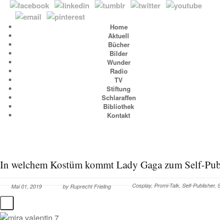
Home
Aktuell
Bücher
Bilder
Wunder
Radio
TV
Stiftung
Schlaraffen
Bibliothek
Kontakt
In welchem Kostüm kommt Lady Gaga zum Self-Pub
Cosplay
,
Promi-Talk
,
Self-Publisher
,
S
Mai 01, 2019
by
Ruprecht Frieling