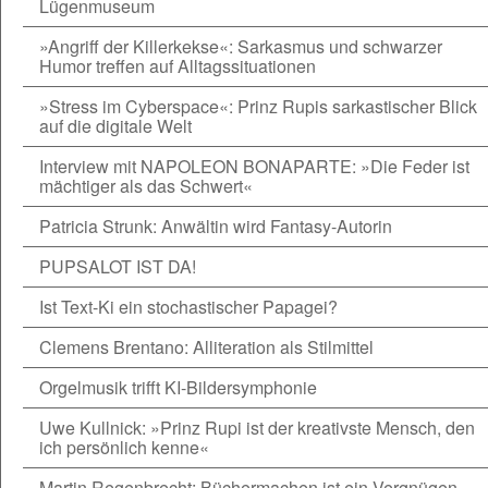
Lügenmuseum
»Angriff der Killerkekse«: Sarkasmus und schwarzer
Humor treffen auf Alltagssituationen
»Stress im Cyberspace«: Prinz Rupis sarkastischer Blick
auf die digitale Welt
Interview mit NAPOLEON BONAPARTE: »Die Feder ist
mächtiger als das Schwert«
Patricia Strunk: Anwältin wird Fantasy-Autorin
PUPSALOT IST DA!
Ist Text-Ki ein stochastischer Papagei?
Clemens Brentano: Alliteration als Stilmittel
Orgelmusik trifft KI-Bildersymphonie
Uwe Kullnick: »Prinz Rupi ist der kreativste Mensch, den
ich persönlich kenne«
Martin Regenbrecht: Büchermachen ist ein Vergnügen