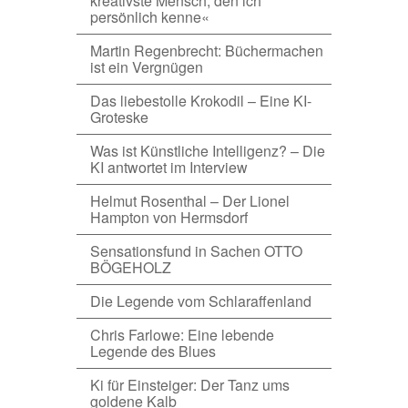
kreativste Mensch, den ich
persönlich kenne«
Martin Regenbrecht: Büchermachen
ist ein Vergnügen
Das liebestolle Krokodil – Eine KI-
Groteske
Was ist Künstliche Intelligenz? – Die
KI antwortet im Interview
Helmut Rosenthal – Der Lionel
Hampton von Hermsdorf
Sensationsfund in Sachen OTTO
BÖGEHOLZ
Die Legende vom Schlaraffenland
Chris Farlowe: Eine lebende
Legende des Blues
Ki für Einsteiger: Der Tanz ums
goldene Kalb