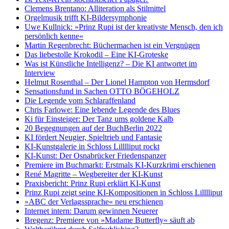
Clemens Brentano: Alliteration als Stilmittel
Orgelmusik trifft KI-Bildersymphonie
Uwe Kullnick: »Prinz Rupi ist der kreativste Mensch, den ich
persönlich kenne«
Martin Regenbrecht: Büchermachen ist ein Vergnügen
Das liebestolle Krokodil – Eine KI-Groteske
Was ist Künstliche Intelligenz? – Die KI antwortet im
Interview
Helmut Rosenthal – Der Lionel Hampton von Hermsdorf
Sensationsfund in Sachen OTTO BÖGEHOLZ
Die Legende vom Schlaraffenland
Chris Farlowe: Eine lebende Legende des Blues
Ki für Einsteiger: Der Tanz ums goldene Kalb
20 Begegnungen auf der BuchBerlin 2022
KI fördert Neugier, Spieltrieb und Fantasie
KI-Kunstgalerie in Schloss Lilllliput rockt
KI-Kunst: Der Osnabrücker Friedenspanzer
Premiere im Buchmarkt: Erstmals KI-Kurzkrimi erschienen
René Magritte – Wegbereiter der KI-Kunst
Praxisbericht: Prinz Rupi erklärt KI-Kunst
Prinz Rupi zeigt seine KI-Kompositionen in Schloss Lilllliput
»ABC der Verlagssprache« neu erschienen
Internet intern: Darum gewinnen Neuerer
Bregenz: Premiere von »Madame Butterfly« säuft ab