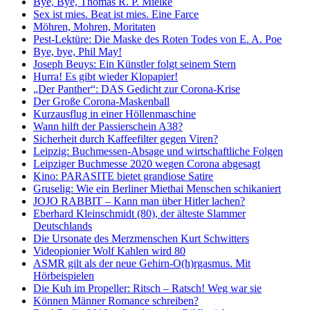
Bye, Bye, Thomas R. P. Mielke
Sex ist mies. Beat ist mies. Eine Farce
Möhren, Mohren, Moritaten
Pest-Lektüre: Die Maske des Roten Todes von E. A. Poe
Bye, bye, Phil May!
Joseph Beuys: Ein Künstler folgt seinem Stern
Hurra! Es gibt wieder Klopapier!
„Der Panther“: DAS Gedicht zur Corona-Krise
Der Große Corona-Maskenball
Kurzausflug in einer Höllenmaschine
Wann hilft der Passierschein A38?
Sicherheit durch Kaffeefilter gegen Viren?
Leipzig: Buchmessen-Absage und wirtschaftliche Folgen
Leipziger Buchmesse 2020 wegen Corona abgesagt
Kino: PARASITE bietet grandiose Satire
Gruselig: Wie ein Berliner Miethai Menschen schikaniert
JOJO RABBIT – Kann man über Hitler lachen?
Eberhard Kleinschmidt (80), der älteste Slammer
Deutschlands
Die Ursonate des Merzmenschen Kurt Schwitters
Videopionier Wolf Kahlen wird 80
ASMR gilt als der neue Gehirn-O(h)rgasmus. Mit
Hörbeispielen
Die Kuh im Propeller: Ritsch – Ratsch! Weg war sie
Können Männer Romance schreiben?