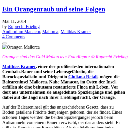
Ein Orangenraub und seine Folgen
Mai 11, 2014
by
Ruprecht Frieling
Auditorium Manacor
,
Mallorca
,
Matthias Kramer
4 Comments
Orangen sind das Gold Mallorcas • Foto/Repro: © Ruprecht Frieling
Matthias Kramer
, einer der profiliertesten internationalen
Cembalo-Bauer und seine Lebensgefährtin, die
Barockspezialistin und Dirigentin
Giuliana Retali
, mögen die
Baleareninsel Mallorca. Nahe Manacor, im Osten der Insel,
erfüllen sie eine behutsam restaurierte Finca mit Leben. Vor
dort aus unternehmen sie ausgedehnte Spaziergänge und gehen
dabei auf die Jagd nach ihrer Lieblingsfrucht, der Orange.
Auf der Baleareninsel gilt das ungeschriebene Gesetz, dass zu
Boden gefallene Früchte demjenigen gehören, der sie findet. Eines
schönen Tages werden die beiden Spaziergänger jedoch beim
Aufsammeln von einem Bauern erwischt, der das anders sieht. Er
will die Touristen zur Kasse bitten. Als der Mallorquiner indes