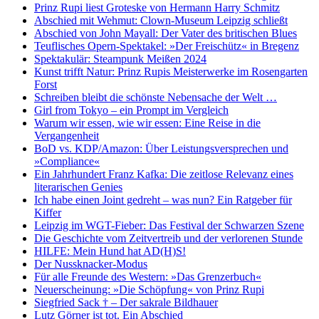
Prinz Rupi liest Groteske von Hermann Harry Schmitz
Abschied mit Wehmut: Clown-Museum Leipzig schließt
Abschied von John Mayall: Der Vater des britischen Blues
Teuflisches Opern-Spektakel: »Der Freischütz« in Bregenz
Spektakulär: Steampunk Meißen 2024
Kunst trifft Natur: Prinz Rupis Meisterwerke im Rosengarten
Forst
Schreiben bleibt die schönste Nebensache der Welt …
Girl from Tokyo – ein Prompt im Vergleich
Warum wir essen, wie wir essen: Eine Reise in die
Vergangenheit
BoD vs. KDP/Amazon: Über Leistungsversprechen und
»Compliance«
Ein Jahrhundert Franz Kafka: Die zeitlose Relevanz eines
literarischen Genies
Ich habe einen Joint gedreht – was nun? Ein Ratgeber für
Kiffer
Leipzig im WGT-Fieber: Das Festival der Schwarzen Szene
Die Geschichte vom Zeitvertreib und der verlorenen Stunde
HILFE: Mein Hund hat AD(H)S!
Der Nussknacker-Modus
Für alle Freunde des Western: »Das Grenzerbuch«
Neuerscheinung: »Die Schöpfung« von Prinz Rupi
Siegfried Sack † – Der sakrale Bildhauer
Lutz Görner ist tot. Ein Abschied