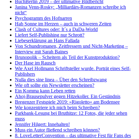
BuchBerlin 2019 – der ultimative Bildbericht
Janina Venn-Rosky: „Milliardärs-Romanzen schreibe ich
nicht“
Psychogramm des Hofnarren
Hab Sonne im Herzen – auch in schweren Zeiten
Clash of Cultures oder: It´s a DaDa-World
Liefert Self-Publishing nur Schrott?
Liebeserklärung an Hans Fallada
Von Schundromanen, Zeitfressern und Nicht-Marketing –
Interview mit Sarah Baines
Brunopolik – Scheitern als Teil der Kunstproduktion?
Der Hase im Rausch
Wie Axel Hollmann Schriftsteller wurde. Porträt eines Self-
Publishers
Nulla dies sine linea – Über den Schreibzwang
Wie oft sollte ein Newsletter erscheinen?
Ein Komma kann Leben retten
Ahoj-Brausepulver gegen Hitzekoller. Ein Geständnis
Bregenzer Festspiele 2019: »Rigoletto« am Bodensee
Wie konzentriere ich mich beim Schreiben?
Parkbank-Lesung bei Bruthitze: 12 Fotos, die jeder sehen
muss
Jennifer Hilgert: Innehalten!
Muss ein Autor fließend schreiben können?
8. LoveLetterConvention – das ultimative Fest für Fans des