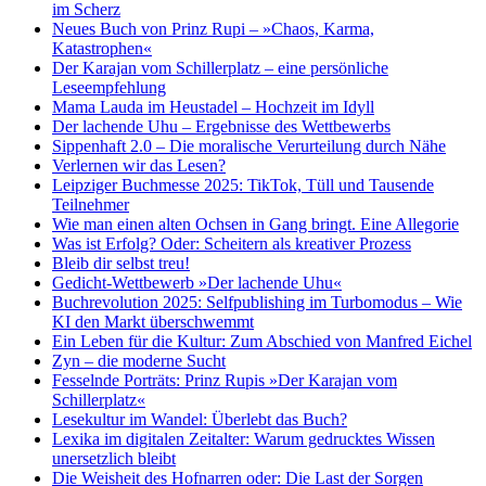
im Scherz
Neues Buch von Prinz Rupi – »Chaos, Karma,
Katastrophen«
Der Karajan vom Schillerplatz – eine persönliche
Leseempfehlung
Mama Lauda im Heustadel – Hochzeit im Idyll
Der lachende Uhu – Ergebnisse des Wettbewerbs
Sippenhaft 2.0 – Die moralische Verurteilung durch Nähe
Verlernen wir das Lesen?
Leipziger Buchmesse 2025: TikTok, Tüll und Tausende
Teilnehmer
Wie man einen alten Ochsen in Gang bringt. Eine Allegorie
Was ist Erfolg? Oder: Scheitern als kreativer Prozess
Bleib dir selbst treu!
Gedicht-Wettbewerb »Der lachende Uhu«
Buchrevolution 2025: Selfpublishing im Turbomodus – Wie
KI den Markt überschwemmt
Ein Leben für die Kultur: Zum Abschied von Manfred Eichel
Zyn – die moderne Sucht
Fesselnde Porträts: Prinz Rupis »Der Karajan vom
Schillerplatz«
Lesekultur im Wandel: Überlebt das Buch?
Lexika im digitalen Zeitalter: Warum gedrucktes Wissen
unersetzlich bleibt
Die Weisheit des Hofnarren oder: Die Last der Sorgen