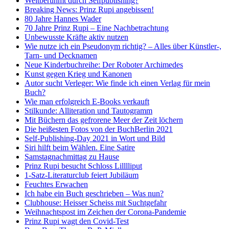
Weltberühmt durch Selfpublishing?
Breaking News: Prinz Rupi angebissen!
80 Jahre Hannes Wader
70 Jahre Prinz Rupi – Eine Nachbetrachtung
Unbewusste Kräfte aktiv nutzen
Wie nutze ich ein Pseudonym richtig? – Alles über Künstler-,
Tarn- und Decknamen
Neue Kinderbuchreihe: Der Roboter Archimedes
Kunst gegen Krieg und Kanonen
Autor sucht Verleger: Wie finde ich einen Verlag für mein
Buch?
Wie man erfolgreich E-Books verkauft
Stilkunde: Alliteration und Tautogramm
Mit Büchern das gefrorene Meer der Zeit löchern
Die heißesten Fotos von der BuchBerlin 2021
Self-Publishing-Day 2021 in Wort und Bild
Siri hilft beim Wählen. Eine Satire
Samstagnachmittag zu Hause
Prinz Rupi besucht Schloss Lilllliput
1-Satz-Literaturclub feiert Jubiläum
Feuchtes Erwachen
Ich habe ein Buch geschrieben – Was nun?
Clubhouse: Heisser Scheiss mit Suchtgefahr
Weihnachtspost im Zeichen der Corona-Pandemie
Prinz Rupi wagt den Covid-Test