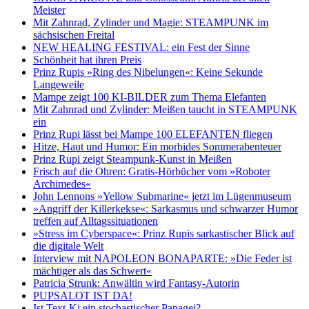
Meister
Mit Zahnrad, Zylinder und Magie: STEAMPUNK im
sächsischen Freital
NEW HEALING FESTIVAL: ein Fest der Sinne
Schönheit hat ihren Preis
Prinz Rupis »Ring des Nibelungen«: Keine Sekunde
Langeweile
Mampe zeigt 100 KI-BILDER zum Thema Elefanten
Mit Zahnrad und Zylinder: Meißen taucht in STEAMPUNK
ein
Prinz Rupi lässt bei Mampe 100 ELEFANTEN fliegen
Hitze, Haut und Humor: Ein morbides Sommerabenteuer
Prinz Rupi zeigt Steampunk-Kunst in Meißen
Frisch auf die Ohren: Gratis-Hörbücher vom »Roboter
Archimedes«
John Lennons »Yellow Submarine« jetzt im Lügenmuseum
»Angriff der Killerkekse«: Sarkasmus und schwarzer Humor
treffen auf Alltagssituationen
»Stress im Cyberspace«: Prinz Rupis sarkastischer Blick auf
die digitale Welt
Interview mit NAPOLEON BONAPARTE: »Die Feder ist
mächtiger als das Schwert«
Patricia Strunk: Anwältin wird Fantasy-Autorin
PUPSALOT IST DA!
Ist Text-Ki ein stochastischer Papagei?