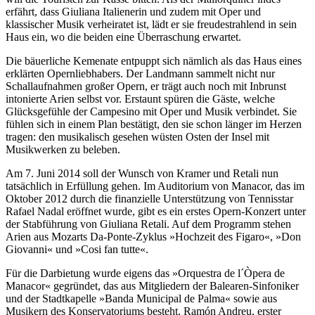
erfährt, dass Giuliana Italienerin und zudem mit Oper und
klassischer Musik verheiratet ist, lädt er sie freudestrahlend in sein
Haus ein, wo die beiden eine Überraschung erwartet.
Die bäuerliche Kemenate entpuppt sich nämlich als das Haus eines
erklärten Opernliebhabers. Der Landmann sammelt nicht nur
Schallaufnahmen großer Opern, er trägt auch noch mit Inbrunst
intonierte Arien selbst vor. Erstaunt spüren die Gäste, welche
Glücksgefühle der Campesino mit Oper und Musik verbindet. Sie
fühlen sich in einem Plan bestätigt, den sie schon länger im Herzen
tragen: den musikalisch gesehen wüsten Osten der Insel mit
Musikwerken zu beleben.
Am 7. Juni 2014 soll der Wunsch von Kramer und Retali nun
tatsächlich in Erfüllung gehen. Im Auditorium von Manacor, das im
Oktober 2012 durch die finanzielle Unterstützung von Tennisstar
Rafael Nadal eröffnet wurde, gibt es ein erstes Opern-Konzert unter
der Stabführung von Giuliana Retali. Auf dem Programm stehen
Arien aus Mozarts Da-Ponte-Zyklus »Hochzeit des Figaro«, »Don
Giovanni« und »Cosi fan tutte«.
Für die Darbietung wurde eigens das »Orquestra de l´Òpera de
Manacor« gegründet, das aus Mitgliedern der Balearen-Sinfoniker
und der Stadtkapelle »Banda Municipal de Palma« sowie aus
Musikern des Konservatoriums besteht. Ramón Andreu, erster