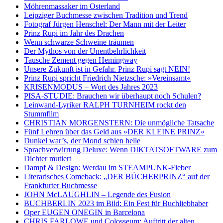
Möhrenmassaker im Osterland
Leipziger Buchmesse zwischen Tradition und Trend
Fotograf Jürgen Henschel: Der Mann mit der Leiter
Prinz Rupi im Jahr des Drachen
Wenn schwarze Schweine träumen
Der Mythos von der Unentbehrlichkeit
Tausche Zement gegen Hemingway
Unsere Zukunft ist in Gefahr. Prinz Rupi sagt NEIN!
Prinz Rupi spricht Friedrich Nietzsche: »Vereinsamt«
KRISENMODUS – Wort des Jahres 2023
PISA-STUDIE: Brauchen wir überhaupt noch Schulen?
Leinwand-Lyriker RALPH TURNHEIM rockt den
Stummfilm
CHRISTIAN MORGENSTERN: Die unmögliche Tatsache
Fünf Lehren über das Geld aus »DER KLEINE PRINZ«
Dunkel war’s, der Mond schien helle
Sprachverwirrung Deluxe: Wenn DIKTATSOFTWARE zum
Dichter mutiert
Dampf & Design: Werdau im STEAMPUNK-Fieber
Literarisches Comeback: „DER BÜCHERPRINZ“ auf der
Frankfurter Buchmesse
JOHN McLAUGHLIN – Legende des Fusion
BUCHBERLIN 2023 im Bild: Ein Fest für Buchliebhaber
Oper EUGEN ONEGIN in Barcelona
CHRIS FARLOWE und Colosseum: Auftritt der alten