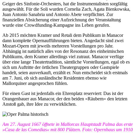
Geiger des Sinfonie-Orchesters, hat die Instrumentalisten sorgfältig
ausgewählt. Für die Soli wurden Cornelia Zach, Agata Bienkowska,
Juan Antonio Sanabria und Antonio Abete verpflichtet. Zur
finanziellen Absicherung einer Aufzeichnung der Veranstaltung
wurde eine Crowdfunding-Kampagne ins Leben gerufen.
Ab 2015 möchten Kramer und Retali dem Publikum in Manacor
dann komplette Opernaufführungen bieten. Angedacht sind zwei
Mozart-Opern mit jeweils mehreren Vorstellungen pro Jahr.
Abhängig ist natürlich alles von der Resonanz des einheimischen
Publikums, dem Kramer allerdings viel zutraut. Manacor verfüge
über eine lange Theatertradition, sämtliche Vorstellungen, egal ob es
sich um Auftritte der örtlichen Theatergruppen oder Gastspiele
handelt, seien ausverkauft, erzählt er. Nun entscheidet sich erstmals
am 7. Juni, ob sich ausländische Residenten ebenso wie
Mallorquiner angesprochen fühlen.
Für einen Gast ist jedenfalls ein Ehrenplatz reserviert: Das ist der
Orangenbauer aus Manacor, der den beiden »Räubern« den letzten
Anstoß gab, ihre Idee zu verwirklichen.
Am 27. August 1667 öffnete in Mallorcas Hauptstadt Palma das ers
»Casa de las Comedias« mit 800 Plätzen. Foto: Opernhaus um 1910