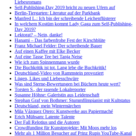
Liebesromans
Self-Publishing-Day 2019 bricht zu neuen Ufern auf
Berlin-Tiergarten: Literatur auf der Parkbank
Manfred L.: Ich bin der schreibende Leichenflüsterer
In welchem Kostüm kommt Lady Gaga zum Self-Publishing-
Day 2019?
Lektorat? – Nein, danke!
Hanami – Das farbenfrohe Fest der Kirschblüte
Franz Michael Felder: Der schreibende Bauer
Auf einen Kaffee mit Elke Becker
Auf eine Tasse Tee bei Tanja Neise
Wie ich zum Spinnenmann wurde
Die Buchkritik ist tot. Lang lebe die Buchkritik!
Deutschland-Video von Rammstein provoziert
Lügen, Likes und Liebesschwüre
Was sind Sterne-Bewertungen bei Büchern heute wert?
Torsten S., der rasende Lokalreporter
Susanne Höhne: Galeristin aus Leidenschaft
Stephan Graf von Bothmer: Stummfilmpianist mit Kultstatus
Deutschland, mein Wintermärchen
Mila Vázquez Otero: Kunstwerke aus Papiermaché
Erich Mühsam: Latente Talente
Der Fall Relotius und die Autoren
Crowdfunding für Kunstprojekte: Mit Moos mehr los
Mehr als 1 Million Besucher auf Prinz Rupis YouTube-Kanal