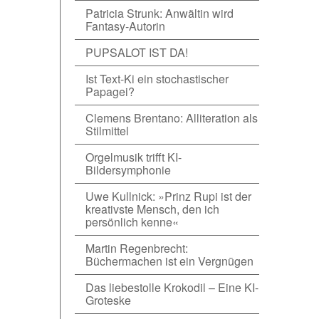
Patricia Strunk: Anwältin wird
Fantasy-Autorin
PUPSALOT IST DA!
Ist Text-Ki ein stochastischer
Papagei?
Clemens Brentano: Alliteration als
Stilmittel
Orgelmusik trifft KI-
Bildersymphonie
Uwe Kullnick: »Prinz Rupi ist der
kreativste Mensch, den ich
persönlich kenne«
Martin Regenbrecht:
Büchermachen ist ein Vergnügen
Das liebestolle Krokodil – Eine KI-
Groteske