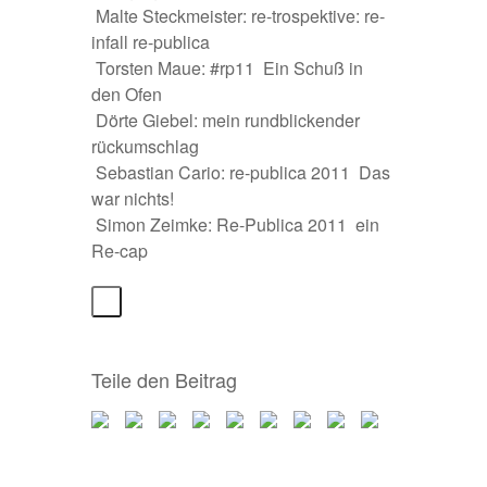
 Malte Steckmeister:
re-trospektive: re-
infall re-publica
 Torsten Maue:
#rp11  Ein Schuß in
den Ofen
 Dörte Giebel:
mein rundblickender
rückumschlag
 Sebastian Cario:
re-publica 2011  Das
war nichts!
 Simon Zeimke:
Re-Publica 2011  ein
Re-cap
Teile den Beitrag