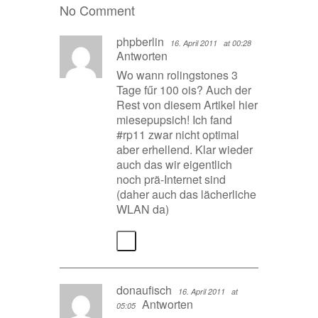
No Comment
phpberlin
16. April 2011
at 00:28
Antworten
Wo wann rolingstones 3
Tage fűr 100 ois? Auch der
Rest von diesem Artikel hier
miesepupsich! Ich fand
#rp11 zwar nicht optimal
aber erhellend. Klar wieder
auch das wir eigentlich
noch prä-Internet sind
(daher auch das lächerliche
WLAN da)
donaufisch
16. April 2011
at
Antworten
05:05