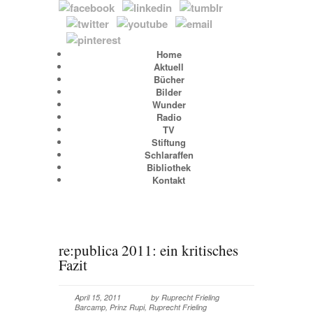
Home
Aktuell
Bücher
Bilder
Wunder
Radio
TV
Stiftung
Schlaraffen
Bibliothek
Kontakt
re:publica 2011: ein kritisches
Fazit
April 15, 2011
by
Ruprecht Frieling
Barcamp
,
Prinz Rupi
,
Ruprecht Frieling