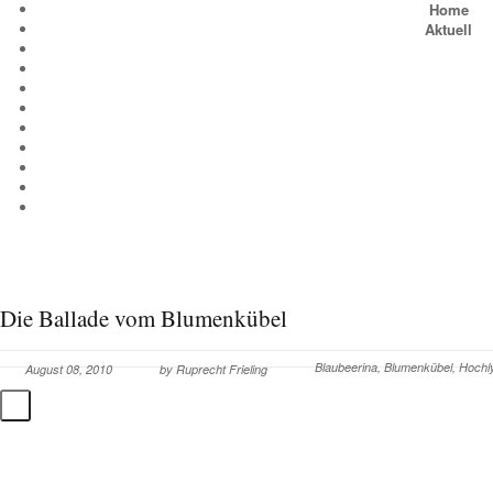
Home
Aktuell
Die Ballade vom Blumenkübel
Blaubeerina
,
Blumenkübel
,
Hochly
August 08, 2010
by
Ruprecht Frieling