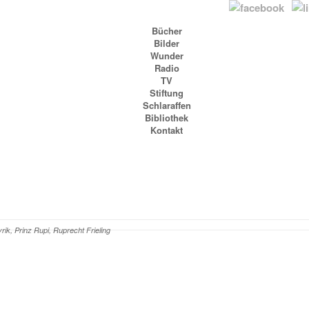
Bücher
Bilder
Wunder
Radio
TV
Stiftung
Schlaraffen
Bibliothek
Kontakt
rik
,
Prinz Rupi
,
Ruprecht Frieling