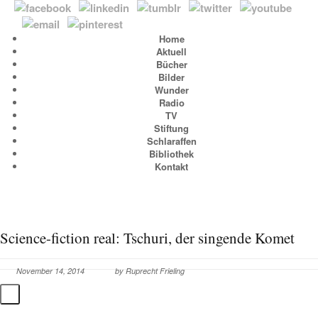
Home
Aktuell
Bücher
Bilder
Wunder
Radio
TV
Stiftung
Schlaraffen
Bibliothek
Kontakt
Science-fiction real: Tschuri, der singende Komet
November 14, 2014
by
Ruprecht Frieling