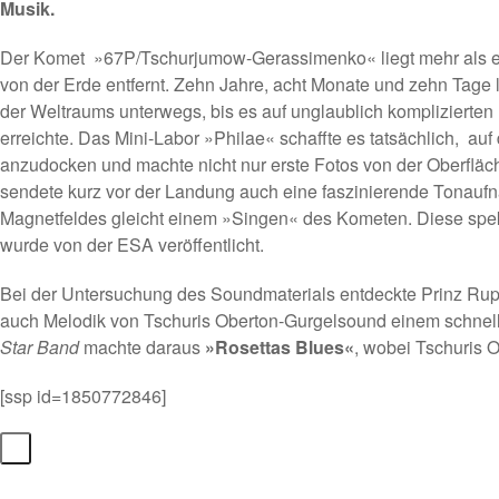
Musik.
Der Komet »67P/Tschurjumow-Gerassimenko« liegt mehr als ein
von der Erde entfernt. Zehn Jahre, acht Monate und zehn Tage 
der Weltraums unterwegs, bis es auf unglaublich komplizierten
erreichte. Das Mini-Labor »Philae« schaffte es tatsächlich, au
anzudocken und machte nicht nur erste Fotos von der Oberflä
sendete kurz vor der Landung auch eine faszinierende Tonau
Magnetfeldes gleicht einem »Singen« des Kometen. Diese spe
wurde von der ESA
veröffentlicht
.
Bei der Untersuchung des Soundmaterials entdeckte
Prinz Rup
auch Melodik von Tschuris Oberton-Gurgelsound einem schnel
Star Band
machte daraus
»Rosettas Blues«
, wobei Tschuris O
[ssp id=1850772846]