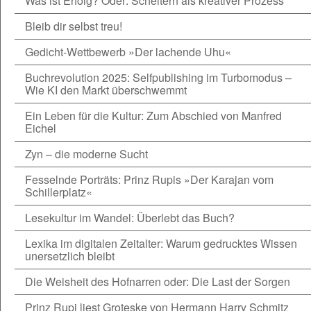
Was ist Erfolg? Oder: Scheitern als kreativer Prozess
Bleib dir selbst treu!
Gedicht-Wettbewerb »Der lachende Uhu«
Buchrevolution 2025: Selfpublishing im Turbomodus –
Wie KI den Markt überschwemmt
Ein Leben für die Kultur: Zum Abschied von Manfred
Eichel
Zyn – die moderne Sucht
Fesselnde Porträts: Prinz Rupis »Der Karajan vom
Schillerplatz«
Lesekultur im Wandel: Überlebt das Buch?
Lexika im digitalen Zeitalter: Warum gedrucktes Wissen
unersetzlich bleibt
Die Weisheit des Hofnarren oder: Die Last der Sorgen
Prinz Rupi liest Groteske von Hermann Harry Schmitz