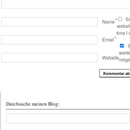
S
*
Name
websit
time I
*
Email
E
weit
Website
mögl
Durchsuche meinen Blog: