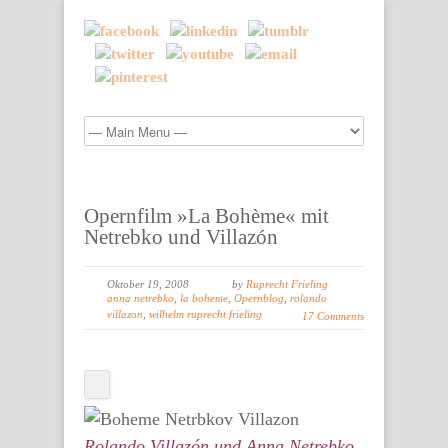
Opernfilm »La Bohème« mit
Netrebko und Villazón
Oktober 19, 2008
by
Ruprecht Frieling
anna netrebko
,
la boheme
,
Opernblog
,
rolando
villazon
,
wilhelm ruprecht frieling
17 Comments
Rolando Villazón und Anna Netrebko