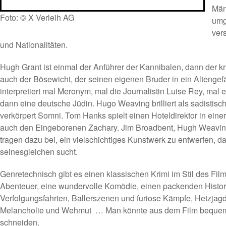
Män
Foto: © X Verleih AG
umg
ver
und Nationalitäten.
Hugh Grant ist einmal der Anführer der Kannibalen, dann der k
auch der Bösewicht, der seinen eigenen Bruder in ein Altengefä
interpretiert mal Meronym, mal die Journalistin Luise Rey, mal 
dann eine deutsche Jüdin. Hugo Weaving brilliert als sadisti
verkörpert Somni. Tom Hanks spielt einen Hoteldirektor in eine
auch den Eingeborenen Zachary. Jim Broadbent, Hugh Weaving
tragen dazu bei, ein vielschichtiges Kunstwerk zu entwerfen, d
seinesgleichen sucht.
Genretechnisch gibt es einen klassischen Krimi im Stil des Film
Abenteuer, eine wundervolle Komödie, einen packenden Histori
Verfolgungsfahrten, Ballerszenen und furiose Kämpfe, Hetzjag
Melancholie und Wehmut … Man könnte aus dem Film bequem 
schneiden.