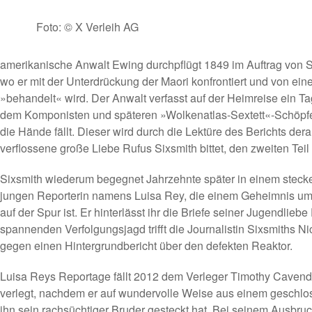
Foto: © X Verleih AG
amerikanische Anwalt Ewing durchpflügt 1849 im Auftrag von S
wo er mit der Unterdrückung der Maori konfrontiert und von eine
»behandelt« wird. Der Anwalt verfasst auf der Heimreise ein T
dem Komponisten und späteren »Wolkenatlas-Sextett«-Schöpfe
die Hände fällt. Dieser wird durch die Lektüre des Berichts dera
verflossene große Liebe Rufus Sixsmith bittet, den zweiten Teil
Sixsmith wiederum begegnet Jahrzehnte später in einem steck
jungen Reporterin namens Luisa Rey, die einem Geheimnis um
auf der Spur ist. Er hinterlässt ihr die Briefe seiner Jugendlieb
spannenden Verfolgungsjagd trifft die Journalistin Sixsmiths Ni
gegen einen Hintergrundbericht über den defekten Reaktor.
Luisa Reys Reportage fällt 2012 dem Verleger Timothy Cavendi
verlegt, nachdem er auf wundervolle Weise aus einem geschlos
ihn sein rachsüchtiger Bruder gesteckt hat. Bei seinem Ausbr