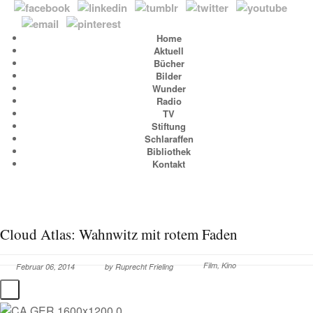
Home
Aktuell
Bücher
Bilder
Wunder
Radio
TV
Stiftung
Schlaraffen
Bibliothek
Kontakt
Cloud Atlas: Wahnwitz mit rotem Faden
Film
,
Kino
Februar 06, 2014
by
Ruprecht Frieling