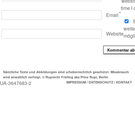
websit
time I
*
Email
E
weit
Website
mögl
Sämtliche Texte und Abbildungen sind urheberrechtlich geschützt. Missbrauch
wird anwaltlich verfolgt. © Ruprecht Frieling aka Prinz Rupi, Berlin
UA-3647683-2
IMPRESSUM / DATENSCHUTZ / KONTAKT