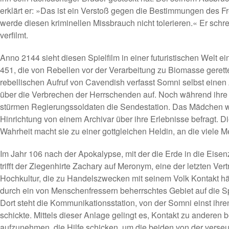
erklärt er:
»Das ist ein Verstoß gegen die Bestimmungen des Fre
werde diesen kriminellen Missbrauch nicht tolerieren.«
Er schre
verfilmt.
Anno 2144 sieht diesen Spielfilm in einer futuristischen Welt 
451, die von Rebellen vor der Verarbeitung zu Biomasse gerettet
rebellischen Aufruf von Cavendish verfasst Somni selbst einen A
über die Verbrechen der Herrschenden auf. Noch während ihre 
stürmen Regierungssoldaten die Sendestation. Das Mädchen wir
Hinrichtung von einem Archivar über ihre Erlebnisse befragt. Di
Wahrheit macht sie zu einer gottgleichen Heldin, an die viele
Im Jahr 106 nach der Apokalypse, mit der die Erde in die Eise
trifft der Ziegenhirte Zachary auf Meronym, eine der letzten Vert
Hochkultur, die zu Handelszwecken mit seinem Volk Kontakt hält. 
durch ein von Menschenfressern beherrschtes Gebiet auf die Sp
Dort steht die Kommunikationsstation, von der Somni einst ihren 
schickte. Mittels dieser Anlage gelingt es, Kontakt zu anderen
aufzunehmen, die Hilfe schicken, um die beiden von der verse