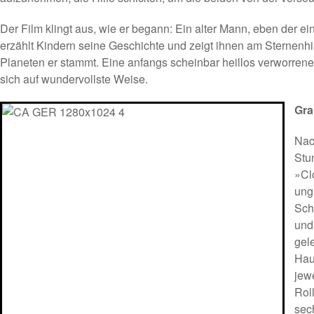
Der Film klingt aus, wie er begann: Ein alter Mann, eben der ei
erzählt Kindern seine Geschichte und zeigt ihnen am Sternen
Planeten er stammt. Eine anfangs scheinbar heillos verworrene
sich auf wundervollste Weise.
Gra
Nac
Stu
»Cl
ung
Sch
und
gel
Hau
jew
Rol
sec